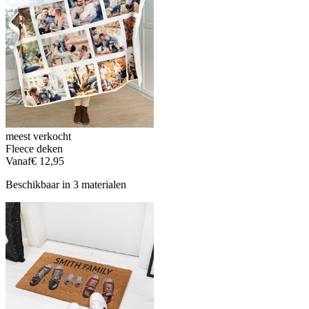
meest verkocht
Fleece deken
Vanaf
€ 12,95
Beschikbaar in 3 materialen