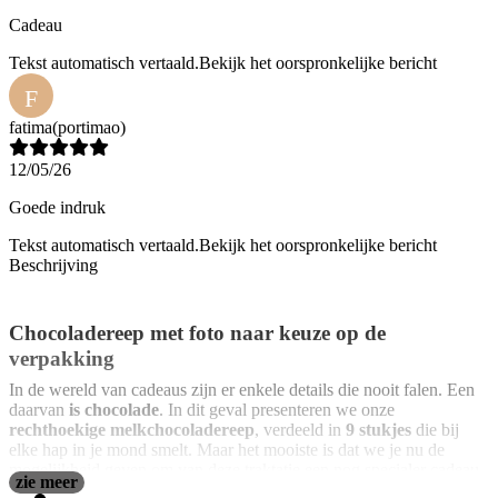
Cadeau
Tekst automatisch vertaald.
Bekijk het oorspronkelijke bericht
F
fatima
(portimao)
12/05/26
Goede indruk
Tekst automatisch vertaald.
Bekijk het oorspronkelijke bericht
Beschrijving
Chocoladereep met foto naar keuze op de
verpakking
In de wereld van cadeaus zijn er enkele details die nooit falen. Een
daarvan
is chocolade
. In dit geval presenteren we onze
rechthoekige melkchocoladereep
, verdeeld in
9 stukjes
die bij
elke hap in je mond smelt. Maar het mooiste is dat we je nu de
mogelijkheid geven om van deze traktatie een nog specialer cadeau
zie meer
te maken, door
de bovenkant van de verpakking
te personaliseren