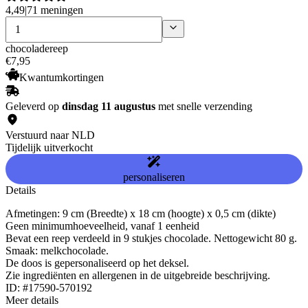
4,49
|
71 meningen
chocoladereep
€
7
,
95
Kwantumkortingen
Geleverd op
dinsdag 11 augustus
met snelle verzending
Verstuurd naar NLD
Tijdelijk uitverkocht
personaliseren
Details
Afmetingen: 9 cm (Breedte) x 18 cm (hoogte) x 0,5 cm (dikte)
Geen minimumhoeveelheid, vanaf 1 eenheid
Bevat een reep verdeeld in 9 stukjes chocolade. Nettogewicht 80 g.
Smaak: melkchocolade.
De doos is gepersonaliseerd op het deksel.
Zie ingrediënten en allergenen in de uitgebreide beschrijving.
ID: #17590-570192
Meer details