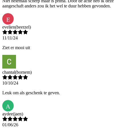
Niet helemaal scherp maar is prima. Door de actie heb ik deze
aangeschaft anders zou ik het wel te duur hebben gevonden.
E
evelien
(beerzel)
11/11/24
Ziet er mooi uit
chantal
(bornem)
10/10/24
Leuk om als geschenk te geven.
A
aydee
(jaen)
01/06/26