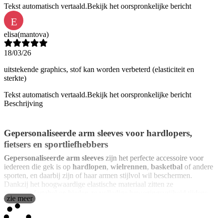
Tekst automatisch vertaald.
Bekijk het oorspronkelijke bericht
E
elisa
(mantova)
18/03/26
uitstekende graphics, stof kan worden verbeterd (elasticiteit en
sterkte)
Tekst automatisch vertaald.
Bekijk het oorspronkelijke bericht
Beschrijving
Gepersonaliseerde arm sleeves voor hardlopers,
fietsers en sportliefhebbers
Gepersonaliseerde arm sleeves
zijn het perfecte accessoire voor
iedereen die gek is op
hardlopen
,
wielrennen
,
basketbal
of andere
sporten, en daarbij zijn of haar armen stijlvol wil beschermen.
Dankzij het hoogwaardige elastische materiaal zitten ze
supercomfortabel en bieden ze volledige bewegingsvrijheid tijdens
zie meer
elke training of wedstrijd. En het leukste? Onze
armwarmers
bedrukken
we met jouw naam, foto, teamlogo of ieder creatief