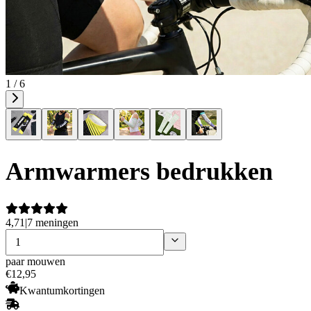
1 / 6
Armwarmers bedrukken
4,71
|
7 meningen
paar mouwen
€
12
,
95
Kwantumkortingen