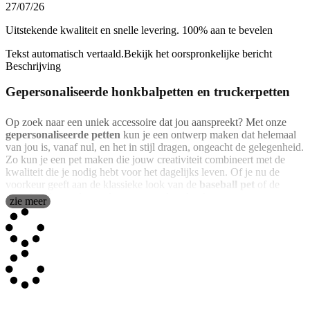
27/07/26
Uitstekende kwaliteit en snelle levering. 100% aan te bevelen
Tekst automatisch vertaald.
Bekijk het oorspronkelijke bericht
Beschrijving
Gepersonaliseerde honkbalpetten en truckerpetten
Op zoek naar een uniek accessoire dat jou aanspreekt? Met onze
gepersonaliseerde petten
kun je een ontwerp maken dat helemaal
van jou is, vanaf nul, en het in stijl dragen, ongeacht de gelegenheid.
Zo kun je een pet maken die jouw creativiteit combineert met de
kwaliteit die je nodig hebt voor het dagelijks leven. Of je nu de
voorkeur geeft aan de klassieke look van de
baseball pet
of de
casual look van de
trucker pet
met de achterkant van gaas, we
zie meer
hebben voor ieder wat wils. Verkrijgbaar in verschillende kleuren en
met een constructie met 5 panelen, zijn deze petten niet alleen een
canvas voor je ideeën, maar ook een praktisch en duurzaam
accessoire dat zich aanpast aan het tempo van je leven. Het gebogen
vizier beschermt je tegen de zon in tijdloze stijl, terwijl de
verstelbare sluiting aan de achterkant zorgt voor een goede,
probleemloze pasvorm.
Je eigen
persoonlijke pet
maken is net zo eenvoudig als het klinkt.