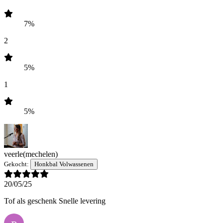
7%
2
5%
1
5%
veerle
(mechelen)
Gekocht:
Honkbal Volwassenen
20/05/25
Tof als geschenk Snelle levering