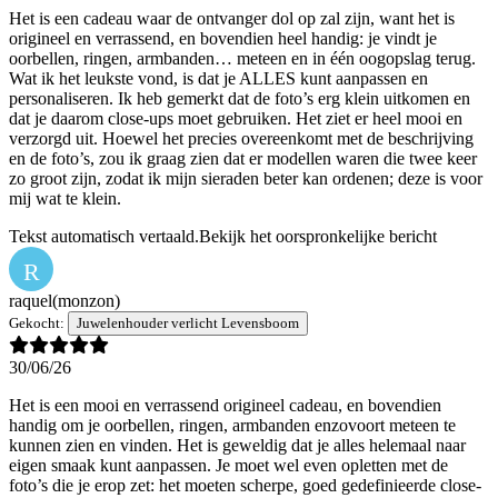
Het is een cadeau waar de ontvanger dol op zal zijn, want het is
origineel en verrassend, en bovendien heel handig: je vindt je
oorbellen, ringen, armbanden… meteen en in één oogopslag terug.
Wat ik het leukste vond, is dat je ALLES kunt aanpassen en
personaliseren. Ik heb gemerkt dat de foto’s erg klein uitkomen en
dat je daarom close-ups moet gebruiken. Het ziet er heel mooi en
verzorgd uit. Hoewel het precies overeenkomt met de beschrijving
en de foto’s, zou ik graag zien dat er modellen waren die twee keer
zo groot zijn, zodat ik mijn sieraden beter kan ordenen; deze is voor
mij wat te klein.
Tekst automatisch vertaald.
Bekijk het oorspronkelijke bericht
R
raquel
(monzon)
Gekocht:
Juwelenhouder verlicht Levensboom
30/06/26
Het is een mooi en verrassend origineel cadeau, en bovendien
handig om je oorbellen, ringen, armbanden enzovoort meteen te
kunnen zien en vinden. Het is geweldig dat je alles helemaal naar
eigen smaak kunt aanpassen. Je moet wel even opletten met de
foto’s die je erop zet: het moeten scherpe, goed gedefinieerde close-