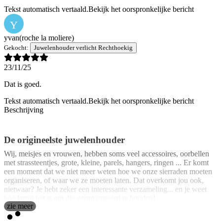
Tekst automatisch vertaald.
Bekijk het oorspronkelijke bericht
Y
yvan
(roche la moliere)
Gekocht:
Juwelenhouder verlicht Rechthoekig
23/11/25
Dat is goed.
Tekst automatisch vertaald.
Bekijk het oorspronkelijke bericht
Beschrijving
De origineelste juwelenhouder
Wij, meisjes en vrouwen, hebben soms veel accessoires, oorbellen
met strassteentjes, grote, kleine, parels, hangers, ringen ... Er komt
een moment dat we niet meer weten hoe we onze sierraden moeten
organiseren, of waar we ze moeten laten. Dat overkomt jou ook,
nietwaar? Je hebt zeker een interessante verzameling... en je weet
hoe lastig het is om die georganiseerd te houden!
zie meer
Welnu, je hoeft niet meer te twijfelen over hoe je jouw accessoires