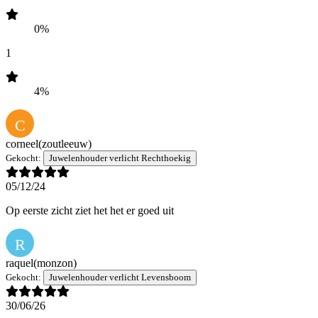
0%
1
4%
C
corneel
(zoutleeuw)
Gekocht:
Juwelenhouder verlicht Rechthoekig
05/12/24
Op eerste zicht ziet het het er goed uit
R
raquel
(monzon)
Gekocht:
Juwelenhouder verlicht Levensboom
30/06/26