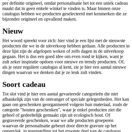
per definitie origineel, omdat personalisatie het tot een uniek cadeau
maakt dat in geen enkele winkel te vinden is. Maar binnen onze
catalogus hebben we producten geselecteerd met kenmerken die ze
bijzonder origineel en opvallend maken.
Nieuw
Het woord spreekt voor zich: hier vind je een lijst met de nieuwste
producten die we in de uitverkoop hebben gedaan. Alle producten in
deze lijst zijn de afgelopen weken of zelfs dagen in de uitverkoop
gegaan. Het is dus een goed idee om even rond te kijken, want je
zult zeker inspiratie opdoen voor nieuwe en trendy producten. Of,
als je onze reguliere catalogus al kent, zie je hier een aantal nieuwe
dingen waarvan we denken dat je ze leuk zult vinden.
Soort cadeau
Tot slot vind je hier een aantal gevarieerde categorieën die niet
afhankelijk zijn van de ontvanger of speciale gelegenheden. Het kan
gaan om geschenken georganiseerd volgens hun materiaal, zoals de
categorie "houten geschenken", waar je enkel producten ziet die
geheel of gedeeltelijk gemaakt zijn uit ecologisch hout. Of
gegraveerde geschenken, waar we alle producten groeperen
waarvan de personalisatie gebeurt door directe gravure op het
oppervlak, in tegenstelling tot het grootste deel van de catalogus