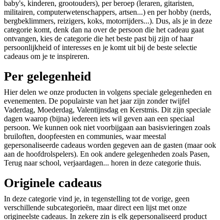
baby's, kinderen, grootouders), per beroep (leraren, gitaristen,
militairen, computerwetenschappers, artsen...) en per hobby (nerds,
bergbeklimmers, reizigers, koks, motorrijders...). Dus, als je in deze
categorie komt, denk dan na over de persoon die het cadeau gaat
ontvangen, kies de categorie die het beste past bij zijn of haar
persoonlijkheid of interesses en je komt uit bij de beste selectie
cadeaus om je te inspireren.
Per gelegenheid
Hier delen we onze producten in volgens speciale gelegenheden en
evenementen. De populairste van het jaar zijn zonder twijfel
Vaderdag, Moederdag, Valentijnsdag en Kerstmis. Dit zijn speciale
dagen waarop (bijna) iedereen iets wil geven aan een speciaal
persoon. We kunnen ook niet voorbijgaan aan basisvieringen zoals
bruiloften, doopfeesten en communies, waar meestal
gepersonaliseerde cadeaus worden gegeven aan de gasten (maar ook
aan de hoofdrolspelers). En ook andere gelegenheden zoals Pasen,
Terug naar school, verjaardagen... horen in deze categorie thuis.
Originele cadeaus
In deze categorie vind je, in tegenstelling tot de vorige, geen
verschillende subcategorieën, maar direct een lijst met onze
origineelste cadeaus. In zekere zin is elk gepersonaliseerd product