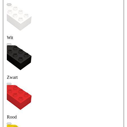
Wit
Zwart
Rood