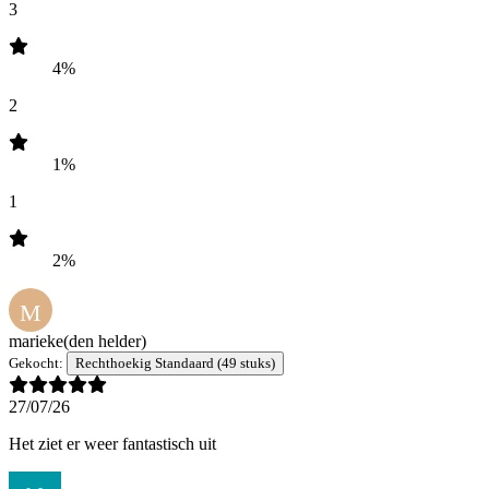
3
4%
2
1%
1
2%
M
marieke
(den helder)
Gekocht:
Rechthoekig Standaard (49 stuks)
27/07/26
Het ziet er weer fantastisch uit