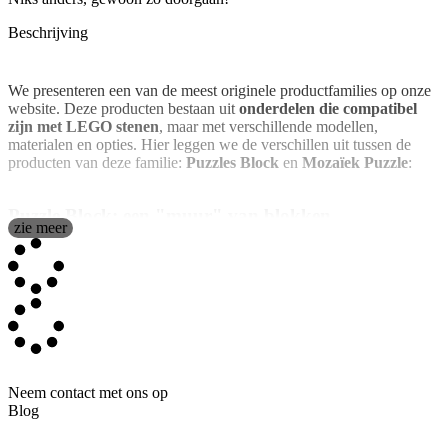
Beschrijving
We presenteren een van de meest originele productfamilies op onze
website. Deze producten bestaan uit
onderdelen die compatibel
zijn met LEGO stenen
, maar met verschillende modellen,
materialen en opties. Hier leggen we de verschillen uit tussen de
producten van deze familie:
Puzzles Block
en
Mozaïek Puzzle
:
Puzzle Block: een "muur" van blokken,
zie meer
gepersonaliseerd met jouw foto
We willen allemaal dat ons huis goed is ingericht, waarbij elk
decoratief object tot in de puntjes verzorgd is. Er zijn zeer
verschillende smaken, mensen die houden van een meer
Scandinavische stijl, met houten voorwerpen en lichte kleuren,
anderen met een meer elegante of verfijnde smaak en er zijn ook
mensen die de decoratie graag een vrolijk, leuk, meer casual tintje
geven.
Neem contact met ons op
Als jij tot de laatste categorie behoort, wordt dit vanaf nu je favoriete
Blog
artikel: de nieuwe
gepersonaliseerde Puzzle Block
, gemaakt met
LEGO®-compatibele stukjes
. Met hen kunt je jouw favoriete