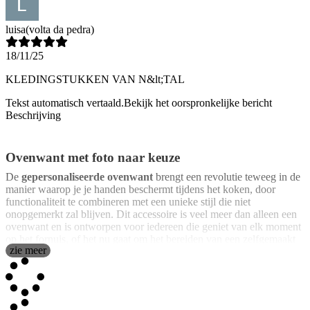
luisa
(volta da pedra)
18/11/25
KLEDINGSTUKKEN VAN N&lt;TAL
Tekst automatisch vertaald.
Bekijk het oorspronkelijke bericht
Beschrijving
Ovenwant met foto naar keuze
De
gepersonaliseerde ovenwant
brengt een revolutie teweeg in de
manier waarop je je handen beschermt tijdens het koken, door
functionaliteit te combineren met een unieke stijl die niet
onopgemerkt zal blijven. Dit accessoire is veel meer dan alleen een
ovenwant en is ontworpen voor iedereen die geniet van elk moment
op het fornuis, of het nu gaat om het bereiden van een zelfgemaakt
zie meer
dessert of een sappig braadstuk. Deze ovenwant is voornamelijk
gemaakt van
hoge kwaliteit biologisch katoen
en is niet alleen
zacht en duurzaam, maar ook een duurzame en milieuvriendelijke
keuze. Met zijn
gepersonaliseerde kleurendruk
kun je een
ontwerp toevoegen dat je hobby's weerspiegelt of dat van die