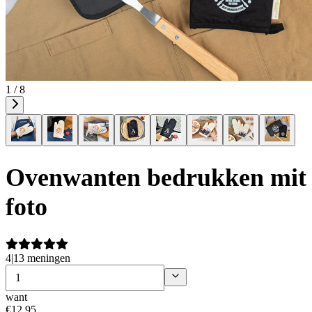
1 / 8
Ovenwanten bedrukken mit
foto
4
|
13 meningen
want
€
12
,
95