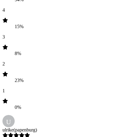
4
15%
3
8%
2
23%
1
0%
U
ulrike
(papenburg)