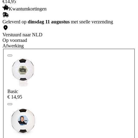
€
14
,
95
Kwantumkortingen
Geleverd op
dinsdag 11 augustus
met snelle verzending
Verstuurd naar NLD
Op voorraad
Afwerking
Basic
€ 14,95