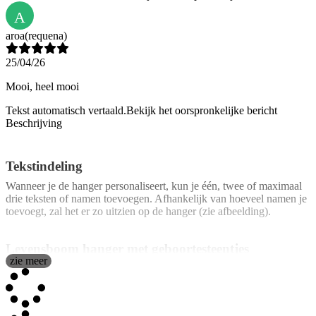
A
aroa
(requena)
25/04/26
Mooi, heel mooi
Tekst automatisch vertaald.
Bekijk het oorspronkelijke bericht
Beschrijving
Tekstindeling
Wanneer je de hanger personaliseert, kun je één, twee of maximaal
drie teksten of namen toevoegen. Afhankelijk van hoeveel namen je
toevoegt, zal het er zo uitzien op de hanger (zie afbeelding).
Levensboom hanger met geboortesteentjes
zie meer
De
levensboom halsketting met geboortesteentjes
is één van de
meest bijzondere modellen van onze web pagina vanwege zijn
symboliek. Naast het metaforisch weergeven van het leven,
herinnert het ons er ook aan dat het leven verbonden is met de