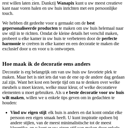
rest willen laten zien. Dankzij
Wanapix
kunt u uw meest creatieve
kant naar voren halen en uw huis inrichten met een persoonlijke
touch.
We hebben dit gedeelte voor u gemaakt om de
best
gepersonaliseerde producten
te maken om uw huis helemaal naar
uw stijl in te richten. Omdat de kleine details het verschil maken,
probeert u elke kamer in uw huis te verbeteren door de
perfecte
harmonie
te creëren in elke kamer en een decoratie te maken die
exclusief door u en voor u is ontworpen.
Hoe maak ik de decoratie eens anders
Decoratie is erg belangrijk om van uw huis uw favoriete plek te
maken. Maar het is niet iets dat van de ene op de andere dag gedaan
zal zijn. Want het kost een beetje tijd om na te denken over welke
meubels u moet kiezen, welke muur kleur, of welke decoratieve
elementen u moet gebruiken. Als u
e beste decoratie voor uw huis
wilt maken
, willen we u enkele tips geven om in gedachten te
houden:
Vind uw eigen stijl
: elk huis is anders en dat komt omdat elke
persoon een eigen smaak heeft. U kunt inspiratie opdoen bij
andere stijlen, van de meest minimalistische tot de meest
kleurrijke, en u kunt er uw eigen stijl van maken door enkele