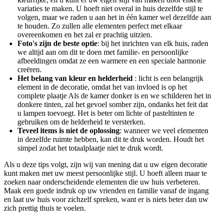
variaties te maken. U hoeft niet overal in huis dezelfde stijl te
volgen, maar we raden u aan het in één kamer wel dezelfde aan
te houden. Zo zullen alle elementen perfect met elkaar
overeenkomen en het zal er prachtig uitzien.
Foto's zijn de beste optie
: bij het inrichten van elk huis, raden
we altijd aan om dit te doen met familie- en persoonlijke
afbeeldingen omdat ze een warmere en een speciale harmonie
creëren.
Het belang van kleur en helderheid
: licht is een belangrijk
element in de decoratie, omdat het van invloed is op het
complete plaatje Als de kamer donker is en we schilderen het in
donkere tinten, zal het gevoel somber zijn, ondanks het feit dat
u lampen toevoegt. Het is beter om lichte of pasteltinten te
gebruiken om de helderheid te versterken.
Teveel items is niet de oplossing
: wanneer we veel elementen
in dezelfde ruimte hebben, kan dit te druk worden. Houdt het
simpel zodat het totaalplaatje niet te druk wordt.
Als u deze tips volgt, zijn wij van mening dat u uw eigen decoratie
kunt maken met uw meest persoonlijke stijl. U hoeft alleen maar te
zoeken naar onderscheidende elementen die uw huis verbeteren.
Maak een goede indruk op uw vrienden en familie vanaf de ingang
en laat uw huis voor zichzelf spreken, want er is niets beter dan uw
zich prettig thuis te voelen.