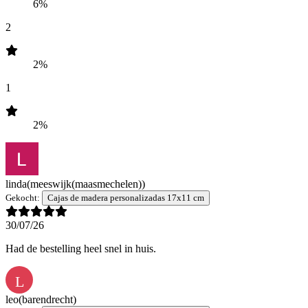
6%
2
2%
1
2%
linda
(meeswijk(maasmechelen))
Gekocht:
Cajas de madera personalizadas 17x11 cm
30/07/26
Had de bestelling heel snel in huis.
L
leo
(barendrecht)