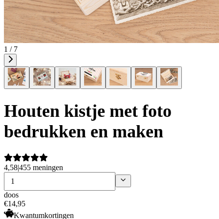
1 / 7
Houten kistje met foto
bedrukken en maken
4,58
|
455 meningen
doos
€
14
,
95
Kwantumkortingen