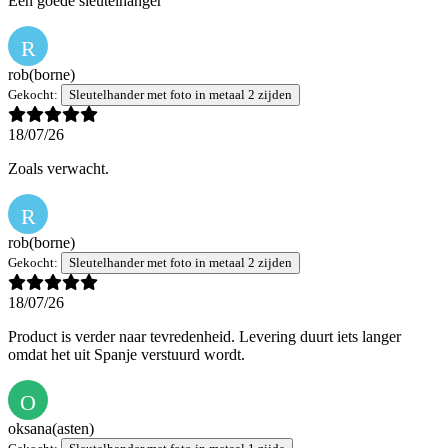
Een goede sleutelhanger
R
rob
(borne)
Gekocht:
Sleutelhander met foto in metaal 2 zijden
18/07/26
Zoals verwacht.
R
rob
(borne)
Gekocht:
Sleutelhander met foto in metaal 2 zijden
18/07/26
Product is verder naar tevredenheid. Levering duurt iets langer
omdat het uit Spanje verstuurd wordt.
O
oksana
(asten)