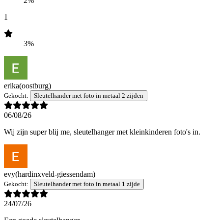
2%
1
3%
erika
(oostburg)
Gekocht:
Sleutelhander met foto in metaal 2 zijden
06/08/26
Wij zijn super blij me, sleutelhanger met kleinkinderen foto's in.
evy
(hardinxveld-giessendam)
Gekocht:
Sleutelhander met foto in metaal 1 zijde
24/07/26