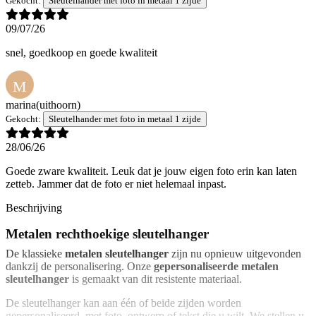
Gekocht:
Sleutelhander met foto in metaal 1 zijde
09/07/26
snel, goedkoop en goede kwaliteit
M
marina
(uithoorn)
Gekocht:
Sleutelhander met foto in metaal 1 zijde
28/06/26
Goede zware kwaliteit. Leuk dat je jouw eigen foto erin kan laten
zetteb. Jammer dat de foto er niet helemaal inpast.
Beschrijving
Metalen rechthoekige sleutelhanger
De klassieke
metalen sleutelhanger
zijn nu opnieuw uitgevonden
dankzij de personalisering. Onze
gepersonaliseerde metalen
sleutelhanger
is gemaakt van dit resistente materiaal.
De sleutelhanger kan aan één of beide zijden worden
gepersonaliseerd, met foto, ontwerp of tekst die u wilt. We stellen u