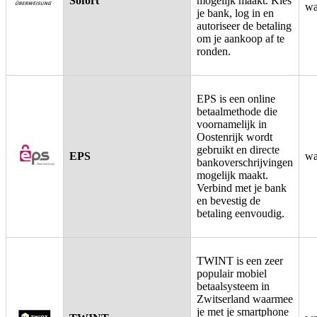
Sofort
mogelijk maakt. Kies
wa
je bank, log in en
autoriseer de betaling
om je aankoop af te
ronden.
EPS is een online
betaalmethode die
voornamelijk in
Oostenrijk wordt
gebruikt en directe
EPS
wa
bankoverschrijvingen
mogelijk maakt.
Verbind met je bank
en bevestig de
betaling eenvoudig.
TWINT is een zeer
populair mobiel
betaalsysteem in
Zwitserland waarmee
je met je smartphone