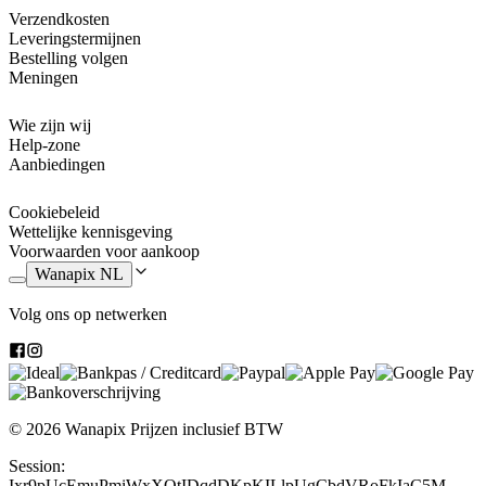
Verzendkosten
Leveringstermijnen
Bestelling volgen
Meningen
Wie zijn wij
Help-zone
Aanbiedingen
Cookiebeleid
Wettelijke kennisgeving
Voorwaarden voor aankoop
Wanapix NL
Volg ons op netwerken
© 2026 Wanapix
Prijzen inclusief BTW
Session:
Ixr9pUcEmuPmiWxXOtIDqdDKpKILlpUgCbdVRoFkIaC5M