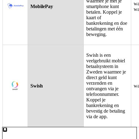
waarmee je met je
wa
MobilePay
smartphone kunt
wa
betalen. Koppel je
kaart of
bankrekening en doe
betalingen met één
beweging.
Swish is een
veelgebruikt mobiel
betaalsysteem in
Zweden waarmee je
direct geld kunt
verzenden en
Swish
wa
ontvangen via je
telefoonnummer.
Koppel je
bankrekening en
bevestig de betaling
via de app.