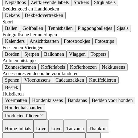
Neptattoos
Zelfklevende labels
Stickers
Strijklabels
Beddengoed en Handdoeken
Dekens
Dekbedovertrekken
Sport
Ballen
Golfballen
Tennisballen
Pingpongballetjes
Sjaals
Fotografische herinneringen
Kalenders
Ansichtkaarten
Fotostrookjes
Fotostrips
Feesten en Vieringen
Borden
Sjerpen
Ballonnen
Vlaggen
Toppers
Auto en uitstapjes
Zonneschermen
Kofferlabels
Kofferhoezen
Nekkussens
Accessoires en decoratie voor kinderen
Spenen
Vloerkussens
Cadeauzakken
Knuffeldieren
Bestek
Huisdieren
Voermatten
Hondenkussens
Bandanas
Bedden voor honden
Hondenhalsbanden
Producten filteren
Home Initials
Love
Love
Tanzania
Thankful