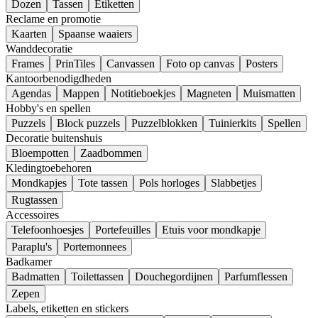
Dozen
Tassen
Etiketten
Reclame en promotie
Kaarten
Spaanse waaiers
Wanddecoratie
Frames
PrinTiles
Canvassen
Foto op canvas
Posters
Kantoorbenodigdheden
Agendas
Mappen
Notitieboekjes
Magneten
Muismatten
Hobby's en spellen
Puzzels
Block puzzels
Puzzelblokken
Tuinierkits
Spellen
Decoratie buitenshuis
Bloempotten
Zaadbommen
Kledingtoebehoren
Mondkapjes
Tote tassen
Pols horloges
Slabbetjes
Rugtassen
Accessoires
Telefoonhoesjes
Portefeuilles
Etuis voor mondkapje
Paraplu's
Portemonnees
Badkamer
Badmatten
Toilettassen
Douchegordijnen
Parfumflessen
Zepen
Labels, etiketten en stickers