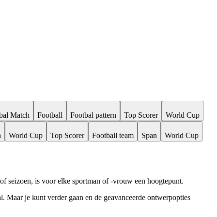
bal Match
Football
Footbal pattern
Top Scorer
World Cup
a
World Cup
Top Scorer
Football team
Span
World Cup
oi of seizoen, is voor elke sportman of -vrouw een hoogtepunt.
al. Maar je kunt verder gaan en de geavanceerde ontwerpopties