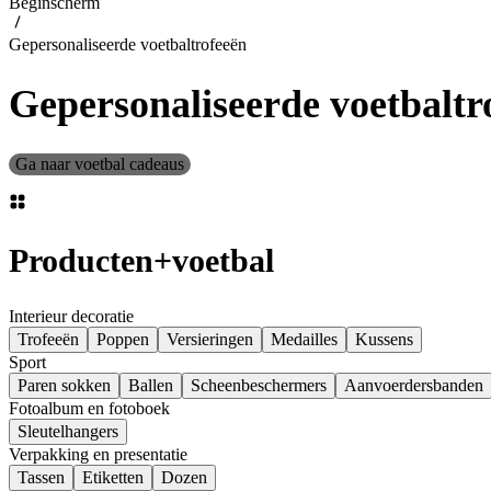
Beginscherm
Gepersonaliseerde voetbaltrofeeën
Gepersonaliseerde voetbaltr
Ga naar voetbal cadeaus
Producten
+
voetbal
Interieur decoratie
Trofeeën
Poppen
Versieringen
Medailles
Kussens
Sport
Paren sokken
Ballen
Scheenbeschermers
Aanvoerdersbanden
Fotoalbum en fotoboek
Sleutelhangers
Verpakking en presentatie
Tassen
Etiketten
Dozen