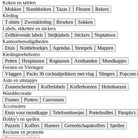
Koken en tafelen
Mokken
Handdoeken
Tazas 1
Flessen
Bekers
Kleding
T-shirts
Zwemkleding
Broeken
Sokken
Labels, etiketten en stickers
Zelfklevende labels
Strijklabels
Stickers
Neptattoos
Kantoorbenodigdheden
Etuis
Notitieboekjes
Agendas
Stempels
Mappen
Kledingtoebehoren
Petten
Heuptassen
Rugtassen
Armbanden
Mondkapjes
Feesten en Vieringen
Vlaggen
Packs 36 cocktailprikkers met vlag
Slingers
Popcorn 
Auto en uitstapjes
Zonneschermen
Kofferlabels
Kofferhoezen
Helmhoezen
Wanddecoratie
Frames
Posters
Canvassen
Accessoires
Etuis voor mondkapje
Telefoonhoesjes
Portefeuilles
Paraplu's
Hobby's en spellen
Puzzels
Koffers
Hamers
Gereedschapskoffers
Spellen
Reclame en promotie