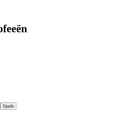
ofeeën
Sjaals