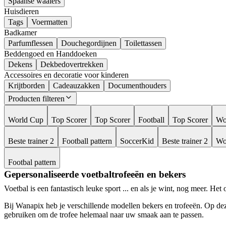
Spaanse waaiers
Huisdieren
Tags
Voermatten
Badkamer
Parfumflessen
Douchegordijnen
Toilettassen
Beddengoed en Handdoeken
Dekens
Dekbedovertrekken
Accessoires en decoratie voor kinderen
Krijtborden
Cadeauzakken
Documenthouders
Producten filteren
World Cup
Top Scorer
Top Scorer
Football
Top Scorer
Wo
Beste trainer 2
Football pattern
SoccerKid
Beste trainer 2
Wo
Footbal pattern
Gepersonaliseerde voetbaltrofeeën en bekers
Voetbal is een fantastisch leuke sport ... en als je wint, nog meer. He
Bij Wanapix heb je verschillende modellen bekers en trofeeën. Op dez
gebruiken om de trofee helemaal naar uw smaak aan te passen.