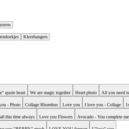
ussens
lendoekjes
Kleerhangers
e" quote heart
We are magic together
Heart photo
All you need is
 you - Photo
Collage Rhombus
Love you
I love you - Collage
1
all this time always
Love you Flowers
Avocado - You complete me
love you "BERRY" much
LOVE YOU forever
I "lava" you