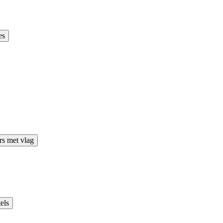
es
rs met vlag
els