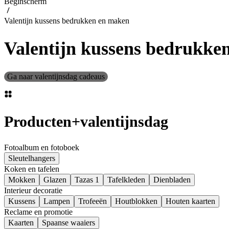
Beginscherm
Valentijn kussens bedrukken en maken
Valentijn kussens bedrukke
Ga naar valentijnsdag cadeaus
Producten
+
valentijnsdag
Fotoalbum en fotoboek
Sleutelhangers
Koken en tafelen
Mokken
Glazen
Tazas 1
Tafelkleden
Dienbladen
Interieur decoratie
Kussens
Lampen
Trofeeën
Houtblokken
Houten kaarten
Reclame en promotie
Kaarten
Spaanse waaiers