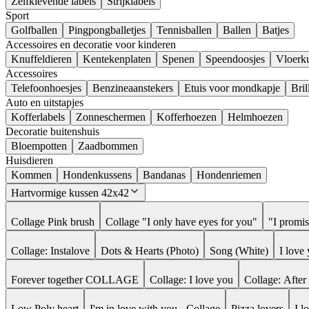
Zelfklevende labels
Strijklabels
Sport
Golfballen
Pingpongballetjes
Tennisballen
Ballen
Batjes
Accessoires en decoratie voor kinderen
Knuffeldieren
Kentekenplaten
Spenen
Speendoosjes
Vloerk
Accessoires
Telefoonhoesjes
Benzineaanstekers
Etuis voor mondkapje
Bril
Auto en uitstapjes
Kofferlabels
Zonneschermen
Kofferhoezen
Helmhoezen
Decoratie buitenshuis
Bloempotten
Zaadbommen
Huisdieren
Kommen
Hondenkussens
Bandanas
Hondenriemen
Hartvormige kussen 42x42
Collage Pink brush
Collage "I only have eyes for you"
"I promis
Collage: Instalove
Dots & Hearts (Photo)
Song (White)
I love
Forever together COLLAGE
Collage: I love you
Collage: After 
Low Poly heart
I'm in love with you - Collage
Pizza lovers
I 