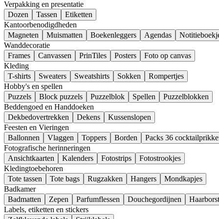
Verpakking en presentatie
Dozen
Tassen
Etiketten
Kantoorbenodigdheden
Magneten
Muismatten
Boekenleggers
Agendas
Notitieboekj
Wanddecoratie
Frames
Canvassen
PrinTiles
Posters
Foto op canvas
Kleding
T-shirts
Sweaters
Sweatshirts
Sokken
Rompertjes
Hobby's en spellen
Puzzels
Block puzzels
Puzzelblok
Spellen
Puzzelblokken
Beddengoed en Handdoeken
Dekbedovertrekken
Dekens
Kussenslopen
Feesten en Vieringen
Ballonnen
Vlaggen
Toppers
Borden
Packs 36 cocktailprikke
Fotografische herinneringen
Ansichtkaarten
Kalenders
Fotostrips
Fotostrookjes
Kledingtoebehoren
Tote tassen
Tote bags
Rugzakken
Hangers
Mondkapjes
Badkamer
Badmatten
Zepen
Parfumflessen
Douchegordijnen
Haarborst
Labels, etiketten en stickers