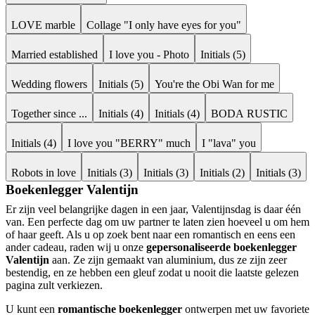
LOVE marble
Collage "I only have eyes for you"
Married established
I love you - Photo
Initials (5)
Wedding flowers
Initials (5)
You're the Obi Wan for me
Together since ...
Initials (4)
Initials (4)
BODA RUSTIC
Initials (4)
I love you "BERRY" much
I "lava" you
Robots in love
Initials (3)
Initials (3)
Initials (2)
Initials (3)
Boekenlegger Valentijn
Er zijn veel belangrijke dagen in een jaar, Valentijnsdag is daar één
van. Een perfecte dag om uw partner te laten zien hoeveel u om hem
of haar geeft. Als u op zoek bent naar een romantisch en eens een
ander cadeau, raden wij u onze
gepersonaliseerde boekenlegger
Valentijn
aan. Ze zijn gemaakt van aluminium, dus ze zijn zeer
bestendig, en ze hebben een gleuf zodat u nooit die laatste gelezen
pagina zult verkiezen.
U kunt een
romantische boekenlegger
ontwerpen met uw favoriete