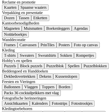
Reclame en promotie
Kaarten
Spaanse waaiers
Verpakking en presentatie
Dozen
Tassen
Etiketten
Kantoorbenodigdheden
Magneten
Muismatten
Boekenleggers
Agendas
Notitieboekjes
Wanddecoratie
Frames
Canvassen
PrinTiles
Posters
Foto op canvas
Kleding
T-shirts
Sweaters
Sweatshirts
Sokken
Rompertjes
Hobby's en spellen
Puzzels
Block puzzels
Puzzelblok
Spellen
Puzzelblokken
Beddengoed en Handdoeken
Dekbedovertrekken
Dekens
Kussenslopen
Feesten en Vieringen
Ballonnen
Vlaggen
Toppers
Borden
Packs 36 cocktailprikkers met vlag
Fotografische herinneringen
Ansichtkaarten
Kalenders
Fotostrips
Fotostrookjes
Kledingtoebehoren