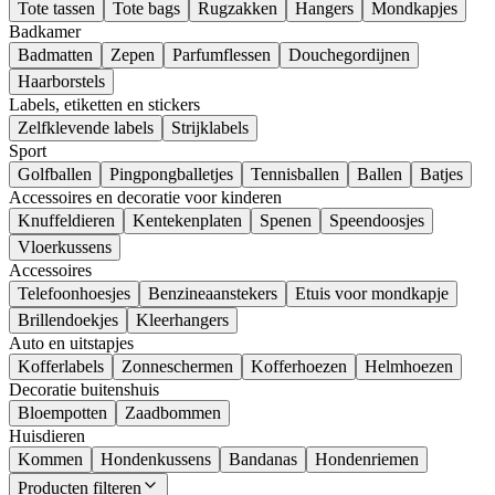
Tote tassen
Tote bags
Rugzakken
Hangers
Mondkapjes
Badkamer
Badmatten
Zepen
Parfumflessen
Douchegordijnen
Haarborstels
Labels, etiketten en stickers
Zelfklevende labels
Strijklabels
Sport
Golfballen
Pingpongballetjes
Tennisballen
Ballen
Batjes
Accessoires en decoratie voor kinderen
Knuffeldieren
Kentekenplaten
Spenen
Speendoosjes
Vloerkussens
Accessoires
Telefoonhoesjes
Benzineaanstekers
Etuis voor mondkapje
Brillendoekjes
Kleerhangers
Auto en uitstapjes
Kofferlabels
Zonneschermen
Kofferhoezen
Helmhoezen
Decoratie buitenshuis
Bloempotten
Zaadbommen
Huisdieren
Kommen
Hondenkussens
Bandanas
Hondenriemen
Producten filteren