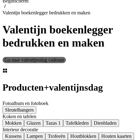
Beginscherm
Valentijn boekenlegger bedrukken en maken
Valentijn boekenlegger
bedrukken en maken
Ga naar valentijnsdag cadeaus
Producten
+
valentijnsdag
Fotoalbum en fotoboek
Sleutelhangers
Koken en tafelen
Mokken
Glazen
Tazas 1
Tafelkleden
Dienbladen
Interieur decoratie
Kussens
Lampen
Trofeeën
Houtblokken
Houten kaarten