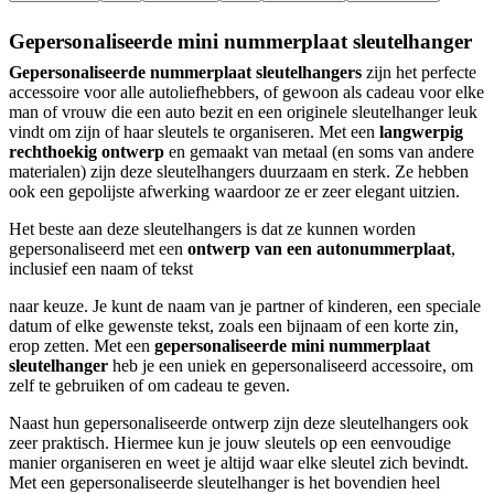
Gepersonaliseerde mini nummerplaat sleutelhanger
Gepersonaliseerde nummerplaat sleutelhangers
zijn het perfecte
accessoire voor alle autoliefhebbers, of gewoon als cadeau voor elke
man of vrouw die een auto bezit en een originele sleutelhanger leuk
vindt om zijn of haar sleutels te organiseren. Met een
langwerpig
rechthoekig ontwerp
en gemaakt van metaal (en soms van andere
materialen) zijn deze sleutelhangers duurzaam en sterk. Ze hebben
ook een gepolijste afwerking waardoor ze er zeer elegant uitzien.
Het beste aan deze sleutelhangers is dat ze kunnen worden
gepersonaliseerd met een
ontwerp van een autonummerplaat
,
inclusief een naam of tekst
naar keuze. Je kunt de naam van je partner of kinderen, een speciale
datum of elke gewenste tekst, zoals een bijnaam of een korte zin,
erop zetten. Met een
gepersonaliseerde mini nummerplaat
sleutelhanger
heb je een uniek en gepersonaliseerd accessoire, om
zelf te gebruiken of om cadeau te geven.
Naast hun gepersonaliseerde ontwerp zijn deze sleutelhangers ook
zeer praktisch. Hiermee kun je jouw sleutels op een eenvoudige
manier organiseren en weet je altijd waar elke sleutel zich bevindt.
Met een gepersonaliseerde sleutelhanger is het bovendien heel