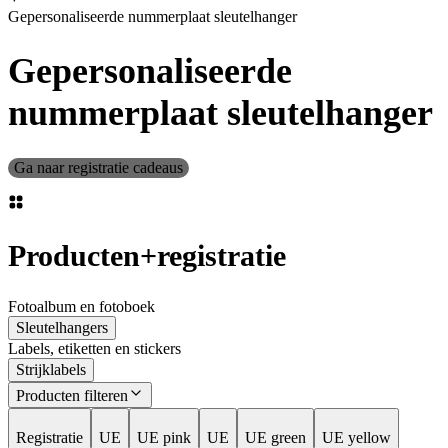
Gepersonaliseerde nummerplaat sleutelhanger
Gepersonaliseerde
nummerplaat sleutelhanger
Ga naar registratie cadeaus
Producten
+
registratie
Fotoalbum en fotoboek
Sleutelhangers
Labels, etiketten en stickers
Strijklabels
Producten filteren
Registratie
UE
UE pink
UE
UE green
UE yellow