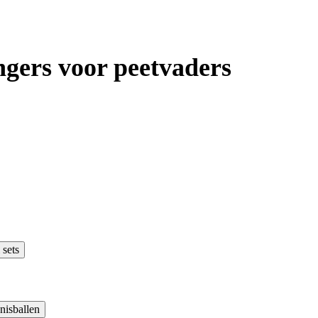
ngers voor peetvaders
 sets
nisballen