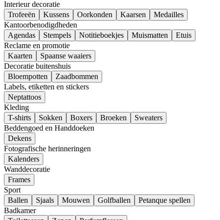
Interieur decoratie
Trofeeën
Kussens
Oorkonden
Kaarsen
Medailles
Kantoorbenodigdheden
Agendas
Stempels
Notitieboekjes
Muismatten
Etuis
Reclame en promotie
Kaarten
Spaanse waaiers
Decoratie buitenshuis
Bloempotten
Zaadbommen
Labels, etiketten en stickers
Neptattoos
Kleding
T-shirts
Sokken
Boxers
Broeken
Sweaters
Beddengoed en Handdoeken
Dekens
Fotografische herinneringen
Kalenders
Wanddecoratie
Frames
Sport
Ballen
Sjaals
Mouwen
Golfballen
Petanque spellen
Badkamer