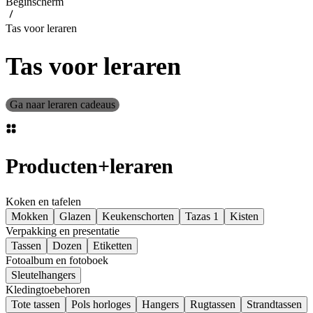
Beginscherm
Tas voor leraren
Tas voor leraren
Ga naar leraren cadeaus
Producten
+
leraren
Koken en tafelen
Mokken
Glazen
Keukenschorten
Tazas 1
Kisten
Verpakking en presentatie
Tassen
Dozen
Etiketten
Fotoalbum en fotoboek
Sleutelhangers
Kledingtoebehoren
Tote tassen
Pols horloges
Hangers
Rugtassen
Strandtassen