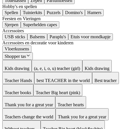
Toilettassen
Zepen
Parfumflessen
Hobby's en spellen
Spellen
Tuinierkits
Puzzels
Domino's
Hamers
Feesten en Vieringen
Sjerpen
Superhelden capes
Accessoires
USB sticks
Balsems
Paraplu's
Etuis voor mondkapje
Accessoires en decoratie voor kinderen
Vloerkussens
Shopper tas
Kids drawing
(a, e, i, o, u) teacher (girl)
Kids drawing
Teacher Hands
best TEACHER in the world
Best teacher
Teacher books
Teacher Big heart (pink)
Thank you for a great year
Teacher hearts
Teachers change the world
Thank you for a great year
Without teachers...
Teacher Big heart (black&white)