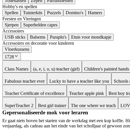
Toilettassen
Zepen
Parfumflessen
Hobby's en spellen
Spellen
Tuinierkits
Puzzels
Domino's
Hamers
Feesten en Vieringen
Sjerpen
Superhelden capes
Accessoires
USB sticks
Balsems
Paraplu's
Etuis voor mondkapje
Accessoires en decoratie voor kinderen
Vloerkussens
1728
Class Names
(a, e, i, o, u) teacher (girl)
Children's painted hands
Fabulous teacher ever
Lucky to have a teacher like you
Schools 
Teacher Certificate of excellence
Teacher apple pink
Best boy tr
SuperTeacher 2
Best girl trainer
The one where we teach
LOVE
Gepersonaliseerde mok voor leraren
Er gaat niets boven het starten van de werkdag met een kop koffie. 
verjaardag, als cadeau aan het einde van het scholljaar of gewoon zom