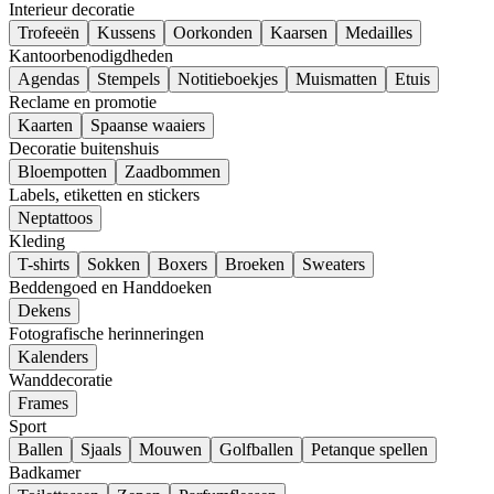
Interieur decoratie
Trofeeën
Kussens
Oorkonden
Kaarsen
Medailles
Kantoorbenodigdheden
Agendas
Stempels
Notitieboekjes
Muismatten
Etuis
Reclame en promotie
Kaarten
Spaanse waaiers
Decoratie buitenshuis
Bloempotten
Zaadbommen
Labels, etiketten en stickers
Neptattoos
Kleding
T-shirts
Sokken
Boxers
Broeken
Sweaters
Beddengoed en Handdoeken
Dekens
Fotografische herinneringen
Kalenders
Wanddecoratie
Frames
Sport
Ballen
Sjaals
Mouwen
Golfballen
Petanque spellen
Badkamer