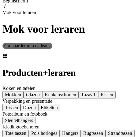
Beginscherm
Mok voor leraren
Mok voor leraren
Ga naar leraren cadeaus
Producten
+
leraren
Koken en tafelen
Mokken
Glazen
Keukenschorten
Tazas 1
Kisten
Verpakking en presentatie
Tassen
Dozen
Etiketten
Fotoalbum en fotoboek
Sleutelhangers
Kledingtoebehoren
Tote tassen
Pols horloges
Hangers
Rugtassen
Strandtassen