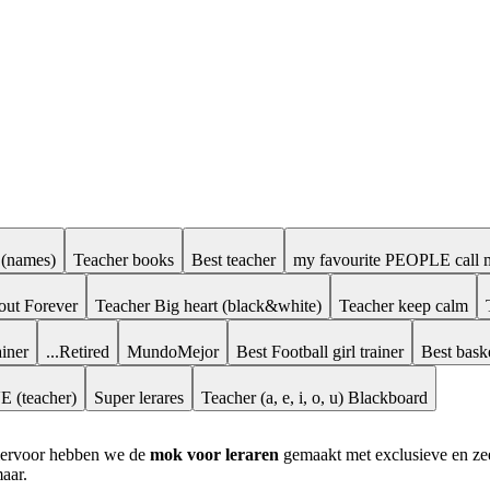
 (names)
Teacher books
Best teacher
my favourite PEOPLE cal
out Forever
Teacher Big heart (black&white)
Teacher keep calm
ainer
...Retired
MundoMejor
Best Football girl trainer
Best baske
 (teacher)
Super lerares
Teacher (a, e, i, o, u) Blackboard
Hiervoor hebben we de
mok voor leraren
gemaakt met exclusieve en zee
aar.