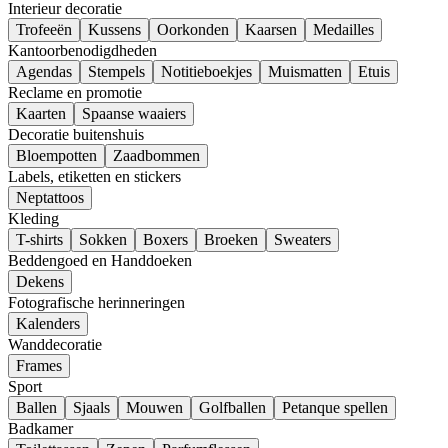
Interieur decoratie
Trofeeën
Kussens
Oorkonden
Kaarsen
Medailles
Kantoorbenodigdheden
Agendas
Stempels
Notitieboekjes
Muismatten
Etuis
Reclame en promotie
Kaarten
Spaanse waaiers
Decoratie buitenshuis
Bloempotten
Zaadbommen
Labels, etiketten en stickers
Neptattoos
Kleding
T-shirts
Sokken
Boxers
Broeken
Sweaters
Beddengoed en Handdoeken
Dekens
Fotografische herinneringen
Kalenders
Wanddecoratie
Frames
Sport
Ballen
Sjaals
Mouwen
Golfballen
Petanque spellen
Badkamer