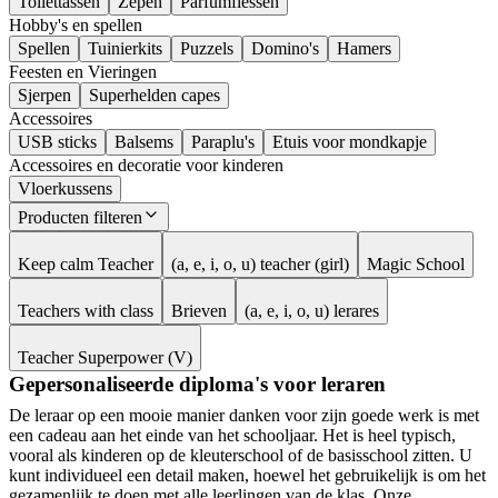
Toilettassen
Zepen
Parfumflessen
Hobby's en spellen
Spellen
Tuinierkits
Puzzels
Domino's
Hamers
Feesten en Vieringen
Sjerpen
Superhelden capes
Accessoires
USB sticks
Balsems
Paraplu's
Etuis voor mondkapje
Accessoires en decoratie voor kinderen
Vloerkussens
Producten filteren
Keep calm Teacher
(a, e, i, o, u) teacher (girl)
Magic School
Teachers with class
Brieven
(a, e, i, o, u) lerares
Teacher Superpower (V)
Gepersonaliseerde diploma's voor leraren
De leraar op een mooie manier danken voor zijn goede werk is met
een cadeau aan het einde van het schooljaar. Het is heel typisch,
vooral als kinderen op de kleuterschool of de basisschool zitten. U
kunt individueel een detail maken, hoewel het gebruikelijk is om het
gezamenlijk te doen met alle leerlingen van de klas. Onze