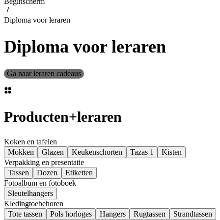
Beginscherm
Diploma voor leraren
Diploma voor leraren
Ga naar leraren cadeaus
Producten
+
leraren
Koken en tafelen
Mokken
Glazen
Keukenschorten
Tazas 1
Kisten
Verpakking en presentatie
Tassen
Dozen
Etiketten
Fotoalbum en fotoboek
Sleutelhangers
Kledingtoebehoren
Tote tassen
Pols horloges
Hangers
Rugtassen
Strandtassen