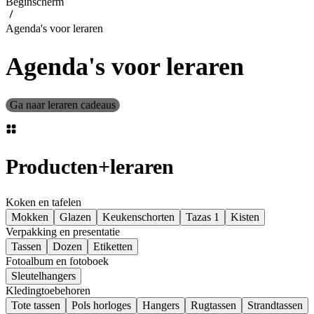
Beginscherm
Agenda's voor leraren
Agenda's voor leraren
Ga naar leraren cadeaus
Producten
+
leraren
Koken en tafelen
Mokken
Glazen
Keukenschorten
Tazas 1
Kisten
Verpakking en presentatie
Tassen
Dozen
Etiketten
Fotoalbum en fotoboek
Sleutelhangers
Kledingtoebehoren
Tote tassen
Pols horloges
Hangers
Rugtassen
Strandtassen