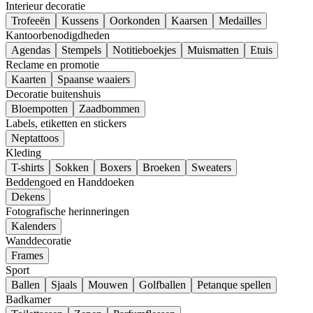
Interieur decoratie
Trofeeën
Kussens
Oorkonden
Kaarsen
Medailles
Kantoorbenodigdheden
Agendas
Stempels
Notitieboekjes
Muismatten
Etuis
Reclame en promotie
Kaarten
Spaanse waaiers
Decoratie buitenshuis
Bloempotten
Zaadbommen
Labels, etiketten en stickers
Neptattoos
Kleding
T-shirts
Sokken
Boxers
Broeken
Sweaters
Beddengoed en Handdoeken
Dekens
Fotografische herinneringen
Kalenders
Wanddecoratie
Frames
Sport
Ballen
Sjaals
Mouwen
Golfballen
Petanque spellen
Badkamer