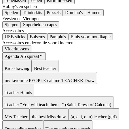
Toilettassen
Zepen
Parfumflessen
Hobby's en spellen
Spellen
Tuinierkits
Puzzels
Domino's
Hamers
Feesten en Vieringen
Sjerpen
Superhelden capes
Accessoires
USB sticks
Balsems
Paraplu's
Etuis voor mondkapje
Accessoires en decoratie voor kinderen
Vloerkussens
Agenda A5 spiraal
Kids drawing
Best teacher
my favourite PEOPLE call me TEACHER Draw
Teacher Hands
Teacher "You will teach them..." (Saint Teresa of Calcutta)
Mrs Teacher
the best Miss draw
(a, e, i, o, u) teacher (girl)
Outstanding teacher
The one where we teach