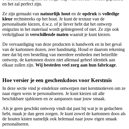
en het zal perfect zijn.
Ze zijn gemaakt van
natuurlijk hout
en de
opdruk
is
volledige
kleur
rechtstreeks op het hout. Je kunt de textuur van de
personalisatie kiezen, d.w.z. of je liever hebt dat het ontwerp
enigszins in het materiaal wordt geïntegreerd of niet. Ze zijn ook
verkrijgbaar in
verschillende maten
waaruit je kunt kiezen.
De vervaardiging van deze producten is handwerk en in het geval
van de kartonnen dozen, zeer handmatig. Houd er daarom rekening
mee dat bij een bestelling van meerdere eenheden met hetzelfde
ontwerp, de kartonnen dozen niet allemaal geheel identiek aan
elkaar zullen zijn.
Wij besteden veel zorg aan hun fabricage
.
Hoe versier je een geschenkdoos voor Kerstmis
In deze sectie vind je eindeloze ontwerpen met kerstmotieven om ze
naar eigen wens te personaliseren. Je kunt kiezen uit alle
beschikbare sjablonen en ze aanpassen naar jouw smaak.
Als je geen geschikt ontwerp vindt dat past bij wat je in gedachten
hebt, maak je dan geen zorgen. Je kunt zowel de kartonnen doos als
de houten kisten namelijk ook helemaal naar jouw eigen smaak
personaliseren.