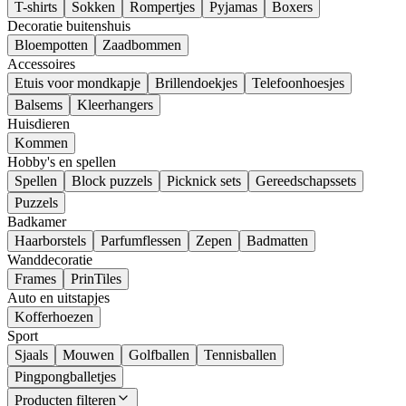
T-shirts
Sokken
Rompertjes
Pyjamas
Boxers
Decoratie buitenshuis
Bloempotten
Zaadbommen
Accessoires
Etuis voor mondkapje
Brillendoekjes
Telefoonhoesjes
Balsems
Kleerhangers
Huisdieren
Kommen
Hobby's en spellen
Spellen
Block puzzels
Picknick sets
Gereedschapssets
Puzzels
Badkamer
Haarborstels
Parfumflessen
Zepen
Badmatten
Wanddecoratie
Frames
PrinTiles
Auto en uitstapjes
Kofferhoezen
Sport
Sjaals
Mouwen
Golfballen
Tennisballen
Pingpongballetjes
Producten filteren