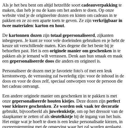
Als je het beu bent om altijd hetzelfde soort
cadeauverpakking
te
maken, dan heb je nu de kans om het anders te doen. Op onze
website vind je de origineelste dozen en kisten om cadeaus in te
pakken en ze zo een aparte toets te geven. Ze zijn
verkrijgbaar in
twee materialen
:
karton en hout
.
De
kartonnen dozen
zijn
totaal gepersonaliseerd
, zijkanten
inbegrepen. Je kunt ze voor vele doeleinden gebruiken en je hebt de
keuze uit verschillende maten. Kies degene die het beste bij je
behoeften past. Het is een
originele manier om geschenken
in te
pakken als je iemand wilt verrassen. Denk aan hun smaak en maak
een
gepersonaliseerde doos
die anders en origineel is.
Personaliseer de dozen met je favoriete foto's of met een leuk
kerstontwerp, de verrassing zal tweeledig zijn: voor de inhoud in de
doos en voor de doos zelf, speciaal ontworpen voor de persoon die
het cadeau ontvangt.
Een andere originele manier om geschenken in te pakken is met
onze
gepersonaliseerde houten kistjes
. Deze dozen zijn
perfect
voor kleinere geschenken
.
Ze worden ook vaak ter decoratie
gebruikt, bijvoorbeeld als
juwelenkistje
, om op het dressoir van de
slaapkamer te zetten of als
sleutelkistje
bij de ingang van het huis.
Het enige wat je hoeft te doen is een leuke personalisatie kiezen, in
overeenstemming met de omgeving waar het zal worden geplaatst,