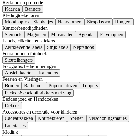
Reclame en promotie
Kaarten
Banners
Kledingtoebehoren
Mondkapjes
Slabbetjes
Nekwarmers
Stropdassen
Hangers
Kantoorbenodigdheden
Stempels
Magneten
Muismatten
Agendas
Enveloppen
Labels, etiketten en stickers
Zelfklevende labels
Strijklabels
Neptattoos
Fotoalbum en fotoboek
Sleutelhangers
Fotografische herinneringen
Ansichtkaarten
Kalenders
Feesten en Vieringen
Borden
Ballonnen
Popcorn dozen
Toppers
Packs 36 cocktailprikkers met vlag
Beddengoed en Handdoeken
Dekens
Accessoires en decoratie voor kinderen
Cadeauzakken
Knuffeldieren
Spenen
Verschoningsmatjes
Luiertasjes
Kleding