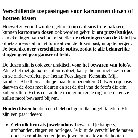
Verschillende toepassingen voor kartonnen dozen of
houten kisten
Hoewel ze vooral worden gebruikt
om cadeaus in te pakken
,
kunnen
kartonnen dozen
ook worden gebruikt
om puzzelstukjes
,
aantekeningen van school of studie,
de tekeningen van de kleintjes
of iets anders dat in het formaat van de dozen past, in op te bergen.
Je beschikt over verschillende opties, zodat je alle belangrijke
dingen goed georganiseerd hebt
.
De dozen zijn is ook zeer praktisch
voor het bewaren van foto's
.
Als je het niet graag met albums doet, kan je het nu met dozen doen
en ze onderverdelen per thema: Feestdagen, Kerstmis, Mijn
familie... Alle thema's die je maar kan bedenken. Ontwerp op basis
daarvan de doos met kleuren en zet de titel van de foto's die erin
zullen zitten. Het is een andere manier om ze te organiseren en ze
zullen mooi bewaard blijven.
Houten kisten
hebben een heleboel gebruiksmogelijkheden. Hier
zijn een paar ideeën:
Gebruik hem als juwelendoos
: bewaar al je hangers,
armbanden, ringen en horloges. Je kunt de verschillende maten
doosjes combineren en jouw juwelen in elk van de houten