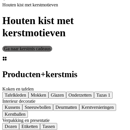
Houten kist met kerstmotieven
Houten kist met
kerstmotieven
Ga naar kerstmis cadeaus
Producten
+
kerstmis
Koken en tafelen
Tafelkleden
Mokken
Glazen
Onderzetters
Tazas 1
Interieur decoratie
Kussens
Sneeuwbollen
Deurmatten
Kerstversieringen
Kerstballen
Verpakking en presentatie
Dozen
Etiketten
Tassen