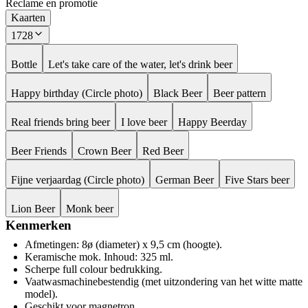
Reclame en promotie
Kaarten
1728
Bottle
Let's take care of the water, let's drink beer
Happy birthday (Circle photo)
Black Beer
Beer pattern
Real friends bring beer
I love beer
Happy Beerday
Beer Friends
Crown Beer
Red Beer
Fijne verjaardag (Circle photo)
German Beer
Five Stars beer
Lion Beer
Monk beer
Kenmerken
Afmetingen: 8ø (diameter) x 9,5 cm (hoogte).
Keramische mok. Inhoud: 325 ml.
Scherpe full colour bedrukking.
Vaatwasmachinebestendig (met uitzondering van het witte matte
model).
Geschikt voor magnetron.