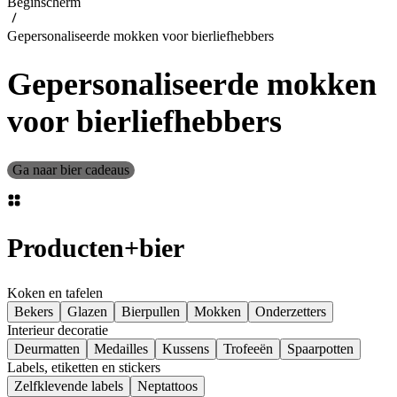
Beginscherm
Gepersonaliseerde mokken voor bierliefhebbers
Gepersonaliseerde mokken
voor bierliefhebbers
Ga naar bier cadeaus
Producten
+
bier
Koken en tafelen
Bekers
Glazen
Bierpullen
Mokken
Onderzetters
Interieur decoratie
Deurmatten
Medailles
Kussens
Trofeeën
Spaarpotten
Labels, etiketten en stickers
Zelfklevende labels
Neptattoos