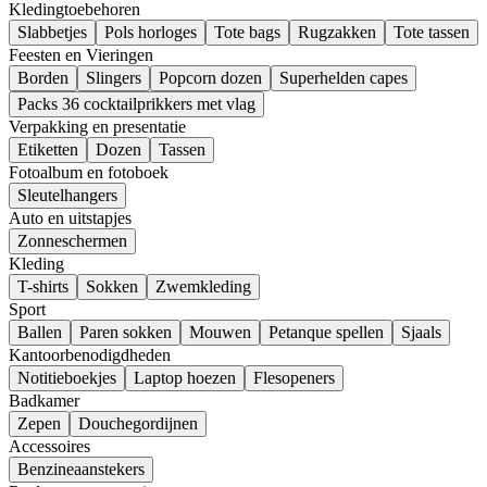
Kledingtoebehoren
Slabbetjes
Pols horloges
Tote bags
Rugzakken
Tote tassen
Feesten en Vieringen
Borden
Slingers
Popcorn dozen
Superhelden capes
Packs 36 cocktailprikkers met vlag
Verpakking en presentatie
Etiketten
Dozen
Tassen
Fotoalbum en fotoboek
Sleutelhangers
Auto en uitstapjes
Zonneschermen
Kleding
T-shirts
Sokken
Zwemkleding
Sport
Ballen
Paren sokken
Mouwen
Petanque spellen
Sjaals
Kantoorbenodigdheden
Notitieboekjes
Laptop hoezen
Flesopeners
Badkamer
Zepen
Douchegordijnen
Accessoires
Benzineaanstekers