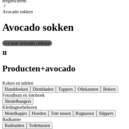
Beginscherm
Avocado sokken
Avocado sokken
Ga naar avocado cadeaus
Producten
+
avocado
Koken en tafelen
Handdoeken
Dienbladen
Tuppers
Oliekannen
Bekers
Fotoalbum en fotoboek
Sleutelhangers
Kledingtoebehoren
Mondkapjes
Hoeden
Tote tassen
Rugtassen
Slippers
Badkamer
Badmatten
Toilettassen