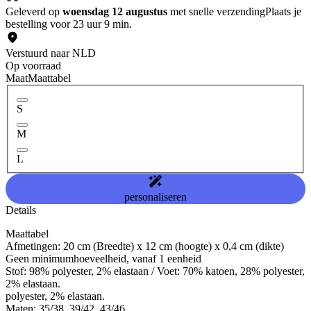
Geleverd op
woensdag 12 augustus
met snelle verzending
Plaats je
bestelling voor 23 uur 9 min.
Verstuurd naar NLD
Op voorraad
Maat
Maattabel
S
M
L
personaliseren
Details
Maattabel
Afmetingen: 20 cm (Breedte) x 12 cm (hoogte) x 0,4 cm (dikte)
Geen minimumhoeveelheid, vanaf 1 eenheid
Stof: 98% polyester, 2% elastaan / Voet: 70% katoen, 28% polyester,
2% elastaan.
polyester, 2% elastaan.
Maten: 35/38, 39/42, 43/46.