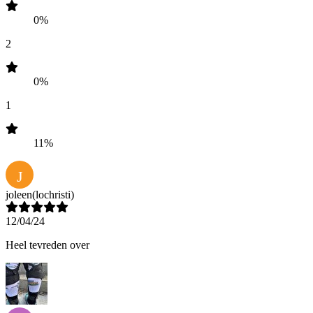
0%
2
0%
1
11%
J
joleen
(lochristi)
12/04/24
Heel tevreden over