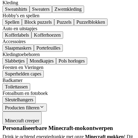
Kleding
Sweatshirts
Sweaters
Zwemkleding
Hobby's en spellen
Spellen
Block puzzels
Puzzels
Puzzelblokken
Auto en uitstapjes
Kofferlabels
Kofferhoezen
Accessoires
Slaapmaskers
Portefeuilles
Kledingtoebehoren
Slabbetjes
Mondkapjes
Pols horloges
Feesten en Vieringen
Superhelden capes
Badkamer
Toilettassen
Fotoalbum en fotoboek
Sleutelhangers
Producten filteren
Minecraft creeper
Personaliseerbare Minecraft-mokontwerpen
Drink je ochtend energiedrankje met onze
Minecraft mokken
! Dit