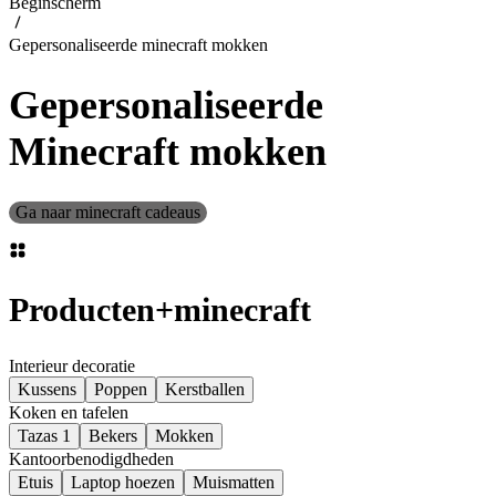
Beginscherm
Gepersonaliseerde minecraft mokken
Gepersonaliseerde
Minecraft mokken
Ga naar minecraft cadeaus
Producten
+
minecraft
Interieur decoratie
Kussens
Poppen
Kerstballen
Koken en tafelen
Tazas 1
Bekers
Mokken
Kantoorbenodigdheden
Etuis
Laptop hoezen
Muismatten