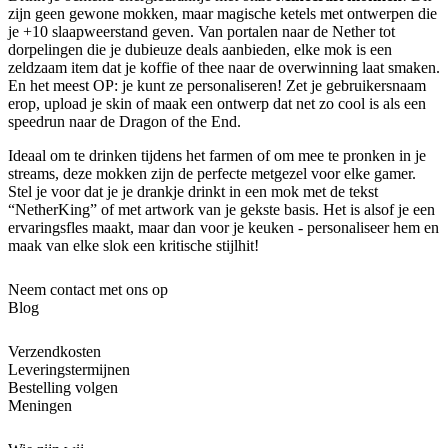
zijn geen gewone mokken, maar magische ketels met ontwerpen die
je +10 slaapweerstand geven. Van portalen naar de Nether tot
dorpelingen die je dubieuze deals aanbieden, elke mok is een
zeldzaam item dat je koffie of thee naar de overwinning laat smaken.
En het meest OP: je kunt ze personaliseren! Zet je gebruikersnaam
erop, upload je skin of maak een ontwerp dat net zo cool is als een
speedrun naar de Dragon of the End.
Ideaal om te drinken tijdens het farmen of om mee te pronken in je
streams, deze mokken zijn de perfecte metgezel voor elke gamer.
Stel je voor dat je je drankje drinkt in een mok met de tekst
“NetherKing” of met artwork van je gekste basis. Het is alsof je een
ervaringsfles maakt, maar dan voor je keuken - personaliseer hem en
maak van elke slok een kritische stijlhit!
Neem contact met ons op
Blog
Verzendkosten
Leveringstermijnen
Bestelling volgen
Meningen