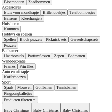
Bloempotten
Zaadbommen
Accessoires
Etuis voor mondkapje
Brillendoekjes
Telefoonhoesjes
Balsems
Kleerhangers
Huisdieren
Kommen
Hobby's en spellen
Spellen
Block puzzels
Picknick sets
Gereedschapssets
Puzzels
Badkamer
Haarborstels
Parfumflessen
Zepen
Badmatten
Wanddecoratie
Frames
PrinTiles
Auto en uitstapjes
Kofferhoezen
Sport
Sjaals
Mouwen
Golfballen
Tennisballen
Pingpongballetjes
Producten filteren
Baby Christmas
Baby Christmas
Baby Christmas