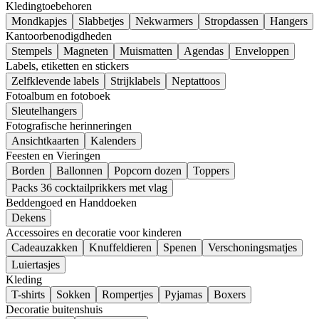
Kledingtoebehoren
Mondkapjes
Slabbetjes
Nekwarmers
Stropdassen
Hangers
Kantoorbenodigdheden
Stempels
Magneten
Muismatten
Agendas
Enveloppen
Labels, etiketten en stickers
Zelfklevende labels
Strijklabels
Neptattoos
Fotoalbum en fotoboek
Sleutelhangers
Fotografische herinneringen
Ansichtkaarten
Kalenders
Feesten en Vieringen
Borden
Ballonnen
Popcorn dozen
Toppers
Packs 36 cocktailprikkers met vlag
Beddengoed en Handdoeken
Dekens
Accessoires en decoratie voor kinderen
Cadeauzakken
Knuffeldieren
Spenen
Verschoningsmatjes
Luiertasjes
Kleding
T-shirts
Sokken
Rompertjes
Pyjamas
Boxers
Decoratie buitenshuis