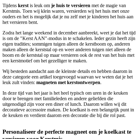
Tijdens
kerst
is leuk om
je huis te versieren
met de magie van
Kerstmis. Toen wij klein waren, versierden wij het huis met onze
ouders en het is mogelijk dat je nu zelf met je kinderen het huis aan
het versieren bent.
Zodra het lange weekend in december aanbreekt, weet je dat het tijd
is om de "Kerst AAN"-modus in te schakelen. Ieder gezin heeft zijn
eigen tradities; sommigen tuigen alleen de kerstboom op, anderen
maken alleen de kerststal op en weer anderen tuigen niet alleen de
boom en de kerststal op maar versieren ook de rest van het huis met
een kerstmotief om het gezelliger te maken.
Wij besteden aandacht aan de kleinste details en hebben daarom in
deze categorie een artikel toegevoegd waarvan we weten dat je het
leuk zult vinden:
magneten met kerstontwerpen
.
In deze tijd van het jaar is het heel typisch om uren in de keuken
door te brengen met familieleden en andere geliefden die
uitgenodigd zijn voor een diner of lunch. Daarom willen wij dit
decoratieve accessoire maken. De koelkast is een belangrijk punt in
de keuken en verdient daarom een decoratie die bij die rol past.
Personaliseer de perfecte magneet om je koelkast te
versieren voor Kerstmis