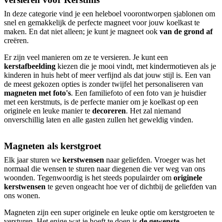
In deze categorie vind je een heleboel voorontworpen sjablonen om
snel en gemakkelijk de perfecte magneet voor jouw koelkast te
maken. En dat niet alleen; je kunt je magneet ook
van de grond af
creëren.
Er zijn veel manieren om ze te versieren. Je kunt een
kerstafbeelding
kiezen die je mooi vindt, met kindermotieven als je
kinderen in huis hebt of meer verfijnd als dat jouw stijl is. Een van
de meest gekozen opties is zonder twijfel het personaliseren van
magneten met foto's
. Een familiefoto of een foto van je huisdier
met een kerstmuts, is de perfecte manier om je koelkast op een
originele en leuke manier te
decoreren
. Het zal niemand
onverschillig laten en alle gasten zullen het geweldig vinden.
Magneten als kerstgroet
Elk jaar sturen we
kerstwensen
naar geliefden. Vroeger was het
normaal die wensen te sturen naar diegenen die ver weg van ons
woonden. Tegenwoordig is het steeds populairder om
originele
kerstwensen
te geven ongeacht hoe ver of dichtbij de geliefden van
ons wonen.
Magneten zijn een super originele en leuke optie om kerstgroeten te
versturen. Het enige wat je hoeft te doen is
de gewenste