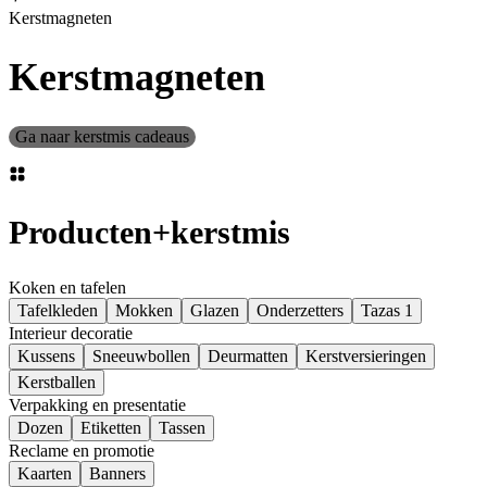
Kerstmagneten
Kerstmagneten
Ga naar kerstmis cadeaus
Producten
+
kerstmis
Koken en tafelen
Tafelkleden
Mokken
Glazen
Onderzetters
Tazas 1
Interieur decoratie
Kussens
Sneeuwbollen
Deurmatten
Kerstversieringen
Kerstballen
Verpakking en presentatie
Dozen
Etiketten
Tassen
Reclame en promotie
Kaarten
Banners