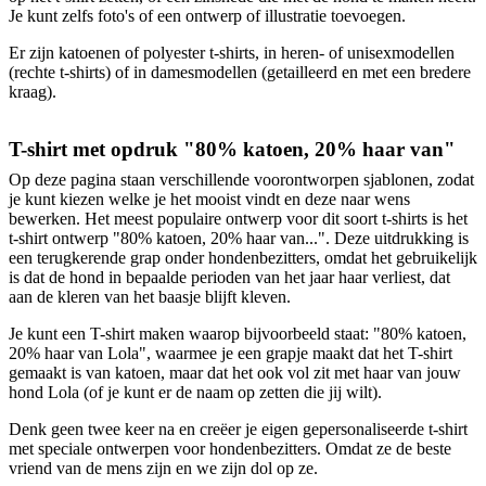
Je kunt zelfs foto's of een ontwerp of illustratie toevoegen.
Er zijn katoenen of polyester t-shirts, in heren- of unisexmodellen
(rechte t-shirts) of in damesmodellen (getailleerd en met een bredere
kraag).
T-shirt met opdruk "80% katoen, 20% haar van"
Op deze pagina staan verschillende voorontworpen sjablonen, zodat
je kunt kiezen welke je het mooist vindt en deze naar wens
bewerken. Het meest populaire ontwerp voor dit soort t-shirts is het
t-shirt ontwerp "80% katoen, 20% haar van...". Deze uitdrukking is
een terugkerende grap onder hondenbezitters, omdat het gebruikelijk
is dat de hond in bepaalde perioden van het jaar haar verliest, dat
aan de kleren van het baasje blijft kleven.
Je kunt een T-shirt maken waarop bijvoorbeeld staat: "80% katoen,
20% haar van Lola", waarmee je een grapje maakt dat het T-shirt
gemaakt is van katoen, maar dat het ook vol zit met haar van jouw
hond Lola (of je kunt er de naam op zetten die jij wilt).
Denk geen twee keer na en creëer je eigen gepersonaliseerde t-shirt
met speciale ontwerpen voor hondenbezitters. Omdat ze de beste
vriend van de mens zijn en we zijn dol op ze.