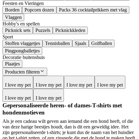
Feesten en Vieringen
Borden
Popcorn dozen
Packs 36 cocktailprikkers met vlag
Vlaggen
Hobby's en spellen
Picknick sets
Puzzels
Picknickkleden
Sport
Stoffen vlaggetjes
Tennisballen
Sjaals
Golfballen
Pingpongballetjes
Decoratie buitenshuis
Plaatjes
Producten filteren
I love my pet
I love my pet
I love my pet
I love my pet
I love my pet
I love my pet
Gepersonaliseerde heren- of dames-T-shirts met
hondenmotieven
Als je een cadeau wilt geven aan iemand die een hond heeft, of die
van deze harige beestjes houdt, dan is dit een geweldig idee. Het
zijn gepersonaliseerde t-shirts; je kunt dus de naam van het huisdier
op het t-shirt zetten, of een zinsnede die met de hond te maken heeft.