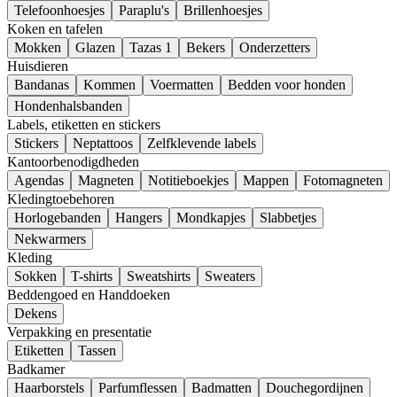
Telefoonhoesjes
Paraplu's
Brillenhoesjes
Koken en tafelen
Mokken
Glazen
Tazas 1
Bekers
Onderzetters
Huisdieren
Bandanas
Kommen
Voermatten
Bedden voor honden
Hondenhalsbanden
Labels, etiketten en stickers
Stickers
Neptattoos
Zelfklevende labels
Kantoorbenodigdheden
Agendas
Magneten
Notitieboekjes
Mappen
Fotomagneten
Kledingtoebehoren
Horlogebanden
Hangers
Mondkapjes
Slabbetjes
Nekwarmers
Kleding
Sokken
T-shirts
Sweatshirts
Sweaters
Beddengoed en Handdoeken
Dekens
Verpakking en presentatie
Etiketten
Tassen
Badkamer
Haarborstels
Parfumflessen
Badmatten
Douchegordijnen