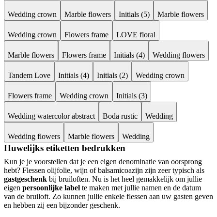
Wedding crown
Marble flowers
Initials (5)
Marble flowers
Wedding crown
Flowers frame
LOVE floral
Marble flowers
Flowers frame
Initials (4)
Wedding flowers
Tandem Love
Initials (4)
Initials (2)
Wedding crown
Flowers frame
Wedding crown
Initials (3)
Wedding watercolor abstract
Boda rustic
Wedding
Wedding flowers
Marble flowers
Wedding
Huwelijks etiketten bedrukken
Kun je je voorstellen dat je een eigen denominatie van oorsprong
hebt? Flessen olijfolie, wijn of balsamicoazijn zijn zeer typisch als
gastgeschenk
bij bruiloften. Nu is het heel gemakkelijk om jullie
eigen
persoonlijke label
te maken met jullie namen en de datum
van de bruiloft. Zo kunnen jullie enkele flessen aan uw gasten geven
en hebben zij een bijzonder geschenk.