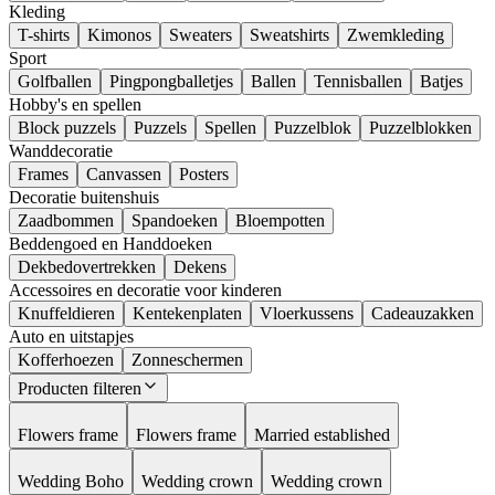
Kleding
T-shirts
Kimonos
Sweaters
Sweatshirts
Zwemkleding
Sport
Golfballen
Pingpongballetjes
Ballen
Tennisballen
Batjes
Hobby's en spellen
Block puzzels
Puzzels
Spellen
Puzzelblok
Puzzelblokken
Wanddecoratie
Frames
Canvassen
Posters
Decoratie buitenshuis
Zaadbommen
Spandoeken
Bloempotten
Beddengoed en Handdoeken
Dekbedovertrekken
Dekens
Accessoires en decoratie voor kinderen
Knuffeldieren
Kentekenplaten
Vloerkussens
Cadeauzakken
Auto en uitstapjes
Kofferhoezen
Zonneschermen
Producten filteren
Flowers frame
Flowers frame
Married established
Wedding Boho
Wedding crown
Wedding crown