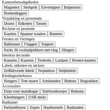
Kantoorbenodigdheden
Magneten
Stempels
Enveloppen
Balpennen
Boekenleggers
Verpakking en presentatie
Dozen
Etiketten
Tassen
Reclame en promotie
Kaarten
Spaanse waaiers
Banners
Feesten en Vieringen
Ballonnen
Vlaggen
Toppers
Packs 36 cocktailprikkers met vlag
Slingers
Interieur decoratie
Kussens
Kaarsen
Trofeeën
Lampen
Houten kaarten
Labels, etiketten en stickers
Zelfklevende labels
Neptattoos
Strijklabels
Kledingtoebehoren
Hangers
Tote tassen
Armbanden
Buttons
Rugzakken
Accessoires
Etuis voor mondkapje
Telefoonhoesjes
Balsems
Kleerhangers
USB sticks
Badkamer
Parfumflessen
Zepen
Haarborstels
Badmatten