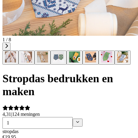
1 / 8
Stropdas bedrukken en
maken
4,31
|
124 meningen
stropdas
€
19
,
95