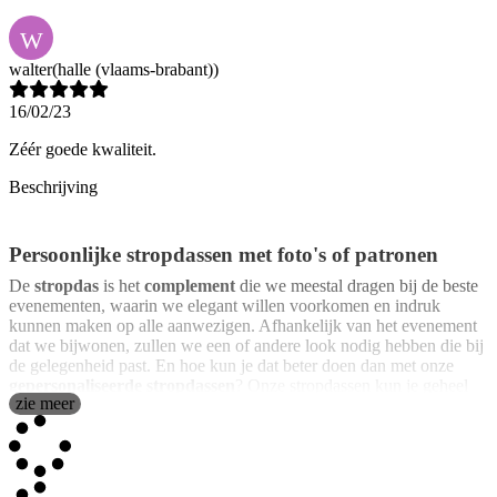
W
walter
(halle (vlaams-brabant))
16/02/23
Zéér goede kwaliteit.
Beschrijving
Persoonlijke stropdassen met foto's of patronen
De
stropdas
is het
complement
die we meestal dragen bij de beste
evenementen, waarin we elegant willen voorkomen en indruk
kunnen maken op alle aanwezigen. Afhankelijk van het evenement
dat we bijwonen, zullen we een of andere look nodig hebben die bij
de gelegenheid past. En hoe kun je dat beter doen dan met onze
gepersonaliseerde stropdassen
? Onze stropdassen kun je geheel
zie meer
naar jouw smaak
aanpassen om zo een
uniek en exclusief
model
te krijgen dat iedereen verstomd zal laten staan.
Ze zijn gemaakt van
polyester
, dus zijn ze niet zo delicaat als
bijvoorbeeld zijden dassen. Ze zijn
gedrukt in hoge kwaliteit
en