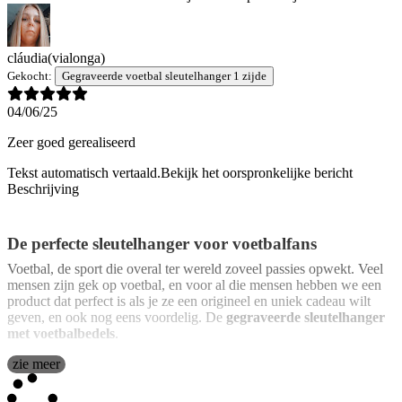
cláudia
(vialonga)
Gekocht:
Gegraveerde voetbal sleutelhanger 1 zijde
04/06/25
Zeer goed gerealiseerd
Tekst automatisch vertaald.
Bekijk het oorspronkelijke bericht
Beschrijving
De perfecte sleutelhanger voor voetbalfans
Voetbal, de sport die overal ter wereld zoveel passies opwekt. Veel
mensen zijn gek op voetbal, en voor al die mensen hebben we een
product dat perfect is als je ze een origineel en uniek cadeau wilt
geven, en ook nog eens voordelig. De
gegraveerde sleutelhanger
met voetbalbedels
.
Deze bedels zijn
zie meer
kleine decoratieve bedeltjes
die te maken hebben
met voetbal. Meer bepaald bevat de sleutelhanger de volgende
bedels: een
voetbal
, een
shirt
met het nummer 9, een