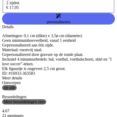
2 zijden
€ 17,95
personaliseren
Details
Afmetingen: 0,1 cm (dikte) x 3,5ø cm (diameter)
Geen minimumhoeveelheid, vanaf 1 eenheid
Gepersonaliseerd aan één zijde.
Materiaal: roestvrij staal.
Gepersonaliseerd door gravure op de ronde plaat.
Inclusief 4 miniatuurbedels: bal, voetbal, voetbalschoen, shirt en "I
love soccer"-teken.
Elk figuurtje is ongeveer 2,5 cm groot.
ID: #16933-363583
Meer details
Ontwerpen
zie alle
Beoordelingen
Meer beoordelingen zien
4.67
21 meningen