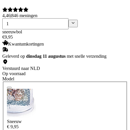
4,46
|
846 meningen
sneeuwbol
€
9
,
95
Kwantumkortingen
Geleverd op
dinsdag 11 augustus
met snelle verzending
Verstuurd naar NLD
Op voorraad
Model
Sneeuw
€ 9,95