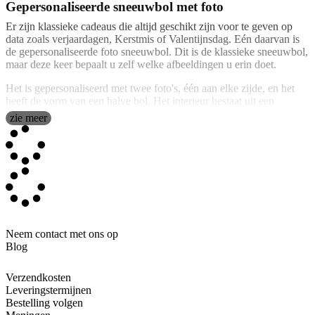
Gepersonaliseerde sneeuwbol met foto
Er zijn klassieke cadeaus die altijd geschikt zijn voor te geven op
data zoals verjaardagen, Kerstmis of Valentijnsdag. Eén daarvan is
de gepersonaliseerde foto sneeuwbol. Dit is de klassieke sneeuwbol,
maar deze keer bepaalt u zelf welke afbeeldingen u erin doet.
Het is gepersonaliseerd met twee foto's, één aan elke zijde, en het
heeft de vorm van een halve bol. Het interieur bestaat uit een
vloeistof met glitter in de vorm van sneeuwvlokken. De foto's zijn
zie meer
niet in contact met de vloeistof, en u kunt de afbeelding veranderen
wanneer u maar wilt.
Start met het maken van uw sneeuwbol met uw favoriete foto's of
met een komische tekst of, als u dat wilt, kunt u één van onze
sjablonen gebruiken en deze naar wens aanpassen.
Lid voor de uitwisseling van ethische gegevens met
Neem contact met ons op
leveranciers
Blog
SEDEX geeft bedrijven toegang tot informatie over hun
leveranciers, waaronder arbeidsnormen, gezondheid en veiligheid,
Verzendkosten
bedrijfsintegriteit en milieuprestatienormen
Leveringstermijnen
Bestelling volgen