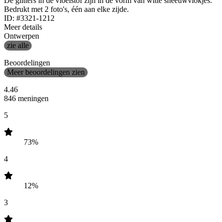
De glitters in de vloeistof zijn in de vorm van witte sneeuwvlokjes.
Bedrukt met 2 foto's, één aan elke zijde.
ID: #3321-1212
Meer details
Ontwerpen
zie alle
Beoordelingen
Meer beoordelingen zien
4.46
846 meningen
5
73%
4
12%
3