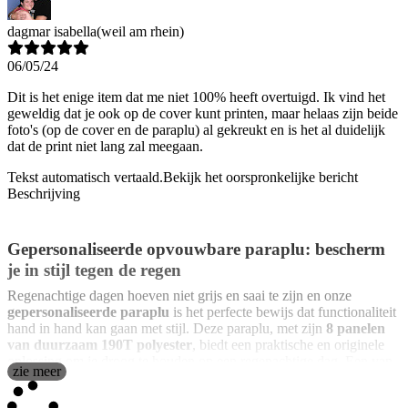
dagmar isabella
(weil am rhein)
06/05/24
Dit is het enige item dat me niet 100% heeft overtuigd. Ik vind het
geweldig dat je ook op de cover kunt printen, maar helaas zijn beide
foto's (op de cover en de paraplu) al gekreukt en is het al duidelijk
dat de print niet lang zal meegaan.
Tekst automatisch vertaald.
Bekijk het oorspronkelijke bericht
Beschrijving
Gepersonaliseerde opvouwbare paraplu: bescherm
je in stijl tegen de regen
Regenachtige dagen hoeven niet grijs en saai te zijn en onze
gepersonaliseerde paraplu
is het perfecte bewijs dat functionaliteit
hand in hand kan gaan met stijl. Deze paraplu, met zijn
8 panelen
van duurzaam 190T polyester
, biedt een praktische en originele
oplossing om je droog te houden op een regenachtige dag. Een van
zie meer
de beste voordelen is het winddichte systeem, dat ervoor zorgt dat
hij niet breekt en niet omwaait, zelfs niet bij harde windstoten.