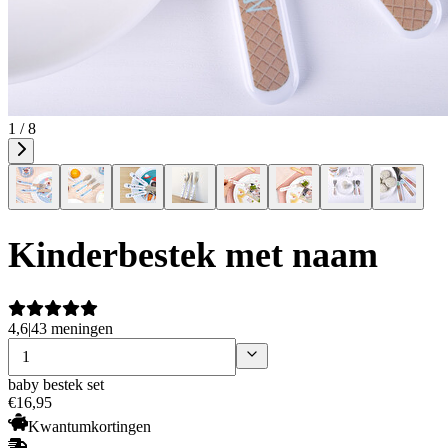
1 / 8
Kinderbestek met naam
4,6
|
43 meningen
baby bestek set
€
16
,
95
Kwantumkortingen