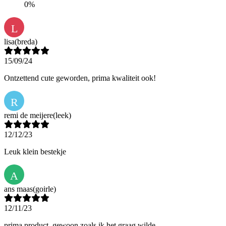
0%
L
lisa
(breda)
15/09/24
Ontzettend cute geworden, prima kwaliteit ook!
R
remi de meijere
(leek)
12/12/23
Leuk klein bestekje
A
ans maas
(goirle)
12/11/23
prima product, gewoon zoals ik het graag wilde