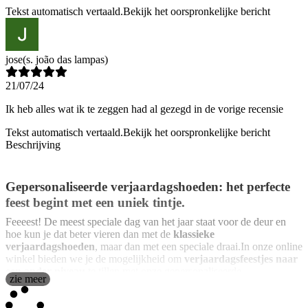
Tekst automatisch vertaald.
Bekijk het oorspronkelijke bericht
jose
(s. joão das lampas)
21/07/24
Ik heb alles wat ik te zeggen had al gezegd in de vorige recensie
Tekst automatisch vertaald.
Bekijk het oorspronkelijke bericht
Beschrijving
Gepersonaliseerde verjaardagshoeden: het perfecte
feest begint met een uniek tintje.
Feeeest! De meest speciale dag van het jaar staat voor de deur en
hoe kun je dat beter vieren dan met de
klassieke
verjaardagshoeden
, maar dan met een speciale draai.In onze online
winkel bieden we je de mogelijkheid om
verjaardagsfeestjes naar
een ander niveau
te tillen met onze gepersonaliseerde
zie meer
verjaardagshoeden.
Deze gepersonaliseerde verjaardagshoeden zijn een leuk en