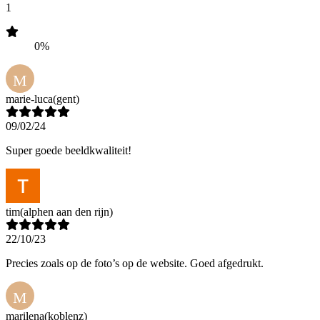
1
0%
M
marie-luca
(gent)
09/02/24
Super goede beeldkwaliteit!
tim
(alphen aan den rijn)
22/10/23
Precies zoals op de foto’s op de website. Goed afgedrukt.
M
marilena
(koblenz)