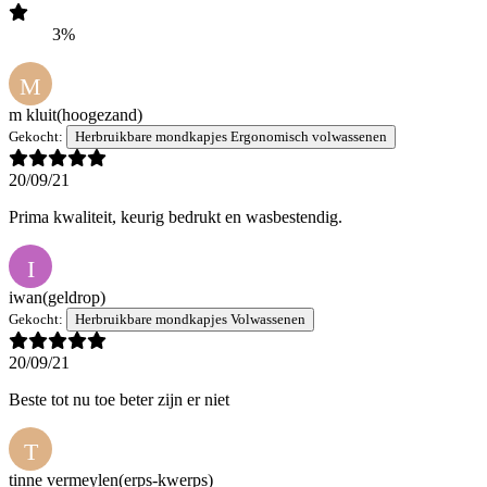
3%
M
m kluit
(hoogezand)
Gekocht:
Herbruikbare mondkapjes Ergonomisch volwassenen
20/09/21
Prima kwaliteit, keurig bedrukt en wasbestendig.
I
iwan
(geldrop)
Gekocht:
Herbruikbare mondkapjes Volwassenen
20/09/21
Beste tot nu toe beter zijn er niet
T
tinne vermeylen
(erps-kwerps)