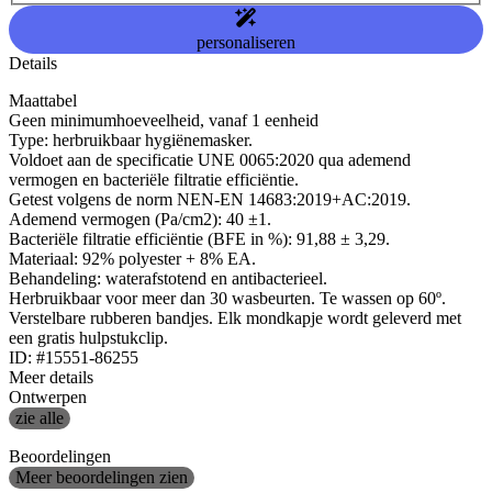
personaliseren
Details
Maattabel
Geen minimumhoeveelheid, vanaf 1 eenheid
Type: herbruikbaar hygiënemasker.
Voldoet aan de specificatie UNE 0065:2020 qua ademend
vermogen en bacteriële filtratie efficiëntie.
Getest volgens de norm NEN-EN 14683:2019+AC:2019.
Ademend vermogen (Pa/cm2): 40 ±1.
Bacteriële filtratie efficiëntie (BFE in %): 91,88 ± 3,29.
Materiaal: 92% polyester + 8% EA.
Behandeling: waterafstotend en antibacterieel.
Herbruikbaar voor meer dan 30 wasbeurten. Te wassen op 60º.
Verstelbare rubberen bandjes. Elk mondkapje wordt geleverd met
een gratis hulpstukclip.
ID: #15551-86255
Meer details
Ontwerpen
zie alle
Beoordelingen
Meer beoordelingen zien