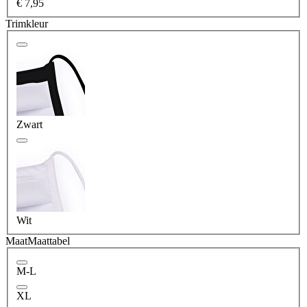
€ 7,95
Trimkleur
Zwart
Wit
Maat
Maattabel
M-L
XL