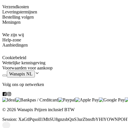
Verzendkosten
Leveringstermijnen
Bestelling volgen
Meningen
Wie zijn wij
Help-zone
Aanbiedingen
Cookiebeleid
Wettelijke kennisgeving
Voorwaarden voor aankoop
Wanapix NL
Volg ons op netwerken
© 2026 Wanapix
Prijzen inclusief BTW
Session: XaGtlPqsolI1MhSU8gnzsbQnS3urZbnsfbYHlYOWNPOH