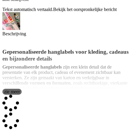
Tekst automatisch vertaald.
Bekijk het oorspronkelijke bericht
Beschrijving
Gepersonaliseerde hanglabels voor kleding, cadeaus
en bijzondere details
Gepersonaliseerde hanglabels
zijn een klein detail dat de
presentatie van elk product, cadeau of evenement zichtbaar kan
versterken. Ze zijn gemaakt van karton en verkrijgbaar in
verschillende vormen en formaten
, zoals rechthoekige, vierkante
en ronde labels, klassieke formaten of modernere ontwerpen.
zie meer
Bovendien zijn ze al voorzien van een
voorgemaakt gaatje
, zodat
je ze eenvoudig kunt bevestigen met touw, lint, koord, raffia of een
ander bevestigingssysteem, zonder lijm of speciale houders. Ze zijn
perfect als
labels voor kleding
met prijzen of informatie over het
kledingstuk, als labels voor flessen, potjes, ambachtelijke
verpakkingen, relatiegeschenken, bruiloftsdetails, eventdecoratie,
bedankjes voor gasten, handmade producten, modemerken,
cosmetica, delicatessen of elk artikel dat een verzorgde en