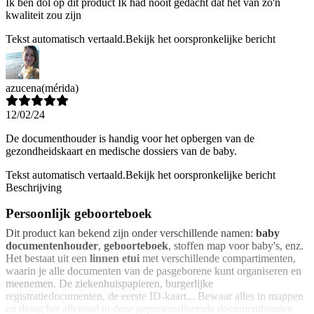
Ik ben dol op dit product Ik had nooit gedacht dat het van zo'n
kwaliteit zou zijn
Tekst automatisch vertaald.
Bekijk het oorspronkelijke bericht
azucena
(mérida)
12/02/24
De documenthouder is handig voor het opbergen van de
gezondheidskaart en medische dossiers van de baby.
Tekst automatisch vertaald.
Bekijk het oorspronkelijke bericht
Beschrijving
Persoonlijk geboorteboek
Dit product kan bekend zijn onder verschillende namen:
baby
documentenhouder
,
geboorteboek
, stoffen map voor baby's, enz.
Het bestaat uit een
linnen etui
met verschillende compartimenten,
waarin je alle documenten van de pasgeborene kunt organiseren en
meenemen. De ziekenhuispapieren, burgerlijke
registratiedocumenten, de eerste ID-kaart... Bewaar alles in mappen
en draag het allemaal in deze gepersonaliseerde documenthouder.