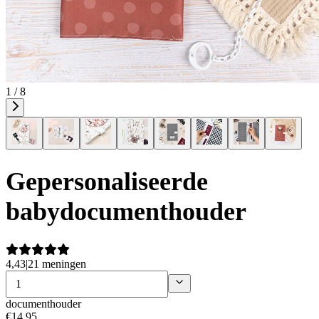
1 / 8
Gepersonaliseerde
babydocumenthouder
4,43
|
21 meningen
documenthouder
€
14
,
95