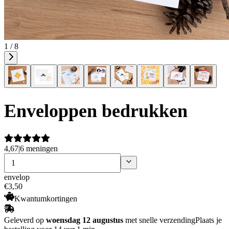
1 / 8
Enveloppen bedrukken
4,67
|
6 meningen
envelop
€
3
,
50
Kwantumkortingen
Geleverd op
woensdag 12 augustus
met snelle verzending
Plaats je