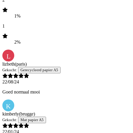
1%
1
2%
L
lizbeth
(paris)
Gekocht:
Gerecycleerd papier A5
22/08/24
Goed normaal mooi
K
kimberly
(brugge)
Gekocht:
Mat papier A5
22/01/24