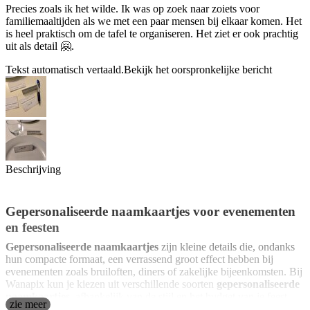
Precies zoals ik het wilde. Ik was op zoek naar zoiets voor
familiemaaltijden als we met een paar mensen bij elkaar komen. Het
is heel praktisch om de tafel te organiseren. Het ziet er ook prachtig
uit als detail 🤗.
Tekst automatisch vertaald.
Bekijk het oorspronkelijke bericht
Beschrijving
Gepersonaliseerde naamkaartjes voor evenementen
en feesten
Gepersonaliseerde naamkaartjes
zijn kleine details die, ondanks
hun compacte formaat, een verrassend groot effect hebben bij
evenementen zoals bruiloften, diners of zakelijke bijeenkomsten. Bij
Wanapix kun je kiezen uit verschillende soorten
gepersonaliseerde
naamkaartjes
, afhankelijk van de stijl en het budget van je feest.
zie meer
Enerzijds bieden we naamkaartjes van hout of acryl aan, bestaande