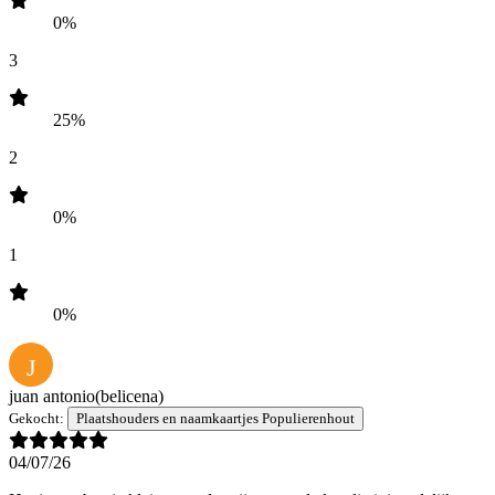
0%
3
25%
2
0%
1
0%
J
juan antonio
(belicena)
Gekocht:
Plaatshouders en naamkaartjes Populierenhout
04/07/26