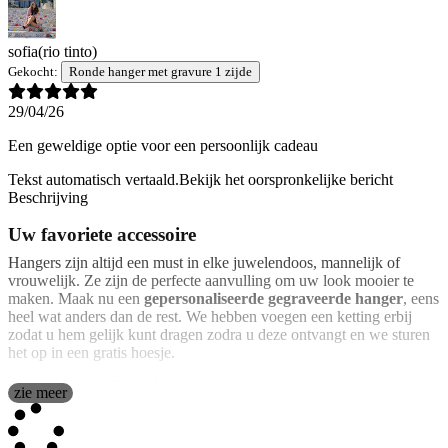
sofia
(rio tinto)
Gekocht:
Ronde hanger met gravure 1 zijde
29/04/26
Een geweldige optie voor een persoonlijk cadeau
Tekst automatisch vertaald.
Bekijk het oorspronkelijke bericht
Beschrijving
Uw favoriete accessoire
Hangers zijn altijd een must in elke juwelendoos, mannelijk of
vrouwelijk. Ze zijn de perfecte aanvulling om uw look mooier te
maken. Maak nu een
gepersonaliseerde gegraveerde hanger
, eens
heel wat anders dan de rest. We hebben voegen een ketting erbij
zodat u hem gelijk kunt dragen zodra u deze ontvangt en we sturen
het op in een gratis hoesje.
Deze
gepersonaliseerde hanger
kan aan één of beide zijden
zie meer
worden gegraveerd en als u dat wilt met een laser- of diamantpunt.
U kiest hoe u het wilt. U hoeft ons alleen de afbeelding, het ontwerp
of de tekst te sturen die u erop wilt hebben. U krijgt een uniek en