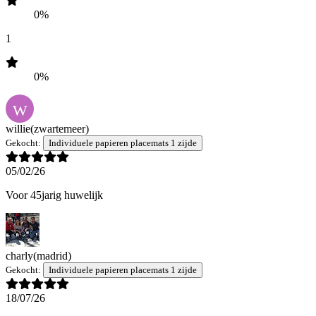
0%
1
0%
W
willie
(zwartemeer)
Gekocht:
Individuele papieren placemats 1 zijde
05/02/26
Voor 45jarig huwelijk
charly
(madrid)
Gekocht:
Individuele papieren placemats 1 zijde
18/07/26