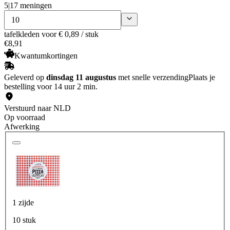
5
|
17 meningen
tafelkleden
voor € 0,89 / stuk
€
8
,
91
Kwantumkortingen
Geleverd op
dinsdag 11 augustus
met snelle verzending
Plaats je
bestelling voor 14 uur 2 min.
Verstuurd naar NLD
Op voorraad
Afwerking
1 zijde
10 stuk